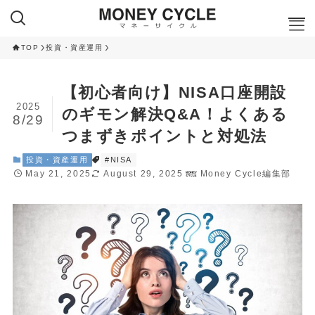
TOP
投資・資産運用
ここが知りたい
【初心者向け】NISA口座開設
NISA
2025
のギモン解決Q&A！よくある
8/29
iDeCo
つまずきポイントと対処法
RANKING
投資・資産運用
#NISA
May 21, 2025
August 29, 2025
Money Cycle編集部
クレカ積立ランキング
NISA 投資信託ランキング
ふるさと納税 返礼品ランキング
CAMPAIGN
ハイステータスカード 入会キャンペーン
ネット証券 新規口座開設キャンペーン
CAMPAIGN