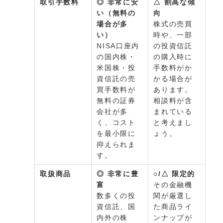
取引手数料
◎ 非常に安
△ 割高な傾
い（無料の
向
場合が多
株式の売買
い）
時や、一部
NISA口座内
の投資信託
の国内株・
の購入時に
米国株・投
手数料がか
資信託の売
かる場合が
買手数料が
あります。
無料の証券
相談料が含
会社が多
まれている
く、コスト
と考えまし
を最小限に
ょう。
抑えられま
す。
取扱商品
◎ 非常に豊
○/△ 限定的
富
その金融機
数多くの投
関が厳選し
資信託、国
た商品ライ
内外の株
ンナップが