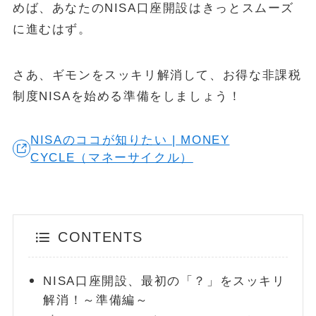
めば、あなたのNISA口座開設はきっとスムーズ
に進むはず。
POPULAR
October 1, 2024
お金
さあ、ギモンをスッキリ解消して、お得な非課税
【失敗しない】FIRE達成に必要な金額はいくら？リアルな目標額
と「4%ルール」の落とし穴を解説
制度NISAを始める準備をしましょう！
May 13, 2025
投資・資産運用
NISAのココが知りたい | MONEY
新NISA【月10万・20万・30万積立】20年後の資産額シミュレー
ションと年代別・目標別運用戦略(2025年最新)
CYCLE（マネーサイクル）
June 23, 2025
お金
【2025年最新版】「103万円の壁」は「160万円の壁」へ！どう
変わる？パート・主婦必見、税金と社会保険の賢い働き方完全ガ
イド
CONTENTS
ABOUT
MONEY CYCLEについて
NISA口座開設、最初の「？」をスッキリ
広告掲載について
解消！～準備編～
お問い合わせ