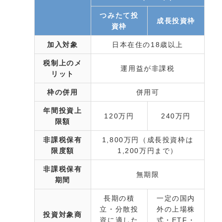
つみたて投
成長投資枠
資枠
加入対象
日本在住の18歳以上
税制上のメ
運用益が非課税
リット
枠の併用
併用可
年間投資上
120万円
240万円
限額
非課税保有
1,800万円（成長投資枠は
限度額
1,200万円まで）
非課税保有
無期限
期間
長期の積
一定の国内
立・分散投
外の上場株
投資対象商
資に適した
式・ETF・