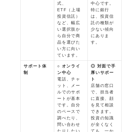
式、
中心です。
ETF（上場
特に銀行
投資信託）
は、投資信
など、幅広
託の種類が
い選択肢か
少ない傾向
ら自分で商
にありま
品を選びた
す。
い方に向い
ています。
サポート体
○ オンライ
◎ 対面で手
制
ン中心
厚いサポー
電話、チャ
ト
ット、メー
店舗の窓口
ルでのサポ
で、担当者
ートが基本
に直接、顔
です。自分
を見て相談
のペースで
できます。
調べたり、
投資の知識
問い合わせ
が全くなく
たりしたい
ても、一か