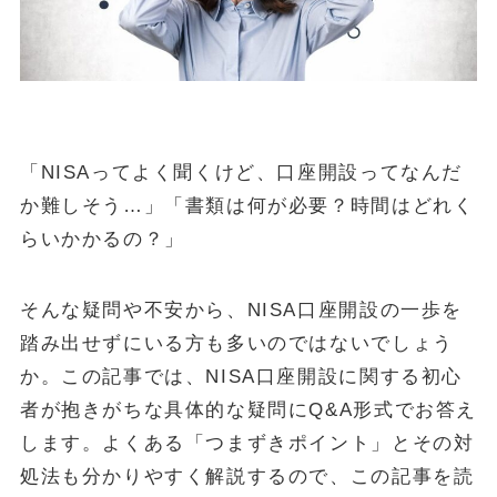
金・プラチナ買取相場
Vintage Watch Market
etc.
シニア
「NISAってよく聞くけど、口座開設ってなんだ
コラム
NEW
か難しそう…」「書類は何が必要？時間はどれく
らいかかるの？」
April 20, 2026
シニア
50代・60代の健康投資｜株主優待で「外出のきっかけ」を作る5
銘柄
そんな疑問や不安から、NISA口座開設の一歩を
踏み出せずにいる方も多いのではないでしょう
April 15, 2026
投資・資産運用
ヴィンテージウォッチを「資産」として持つという選択
か。この記事では、NISA口座開設に関する初心
者が抱きがちな具体的な疑問にQ&A形式でお答え
April 13, 2026
シニア
します。よくある「つまずきポイント」とその対
50代・60代の物価高対策｜株主優待で食費と日用品を賢く浮かせ
る活用術
処法も分かりやすく解説するので、この記事を読