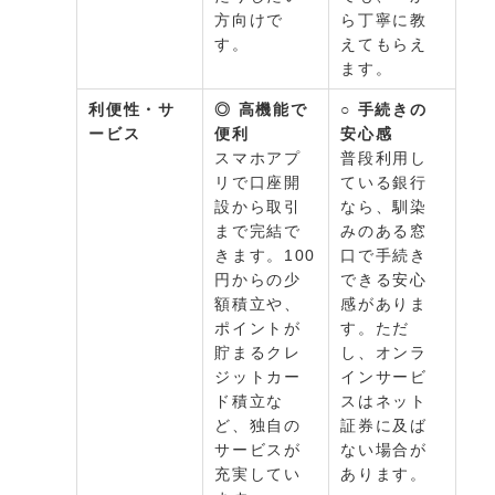
方向けで
ら丁寧に教
す。
えてもらえ
ます。
利便性・サ
◎ 高機能で
○ 手続きの
ービス
便利
安心感
スマホアプ
普段利用し
リで口座開
ている銀行
設から取引
なら、馴染
まで完結で
みのある窓
きます。100
口で手続き
円からの少
できる安心
額積立や、
感がありま
ポイントが
す。ただ
貯まるクレ
し、オンラ
ジットカー
インサービ
ド積立な
スはネット
ど、独自の
証券に及ば
サービスが
ない場合が
充実してい
あります。