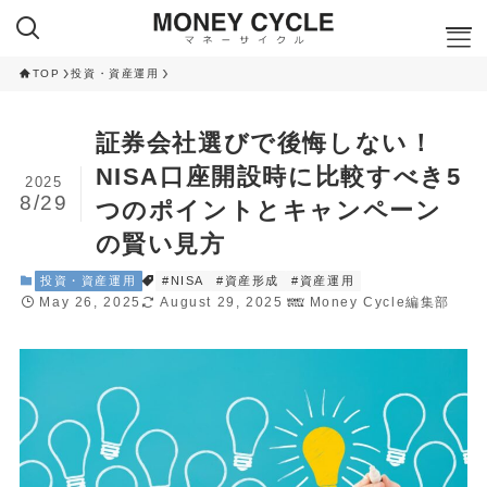
TOP
投資・資産運用
ここが知りたい
証券会社選びで後悔しない！
NISA
NISA口座開設時に比較すべき5
2025
iDeCo
8/29
つのポイントとキャンペーン
RANKING
の賢い見方
クレカ積立ランキング
投資・資産運用
#NISA
#資産形成
#資産運用
NISA 投資信託ランキング
May 26, 2025
August 29, 2025
Money Cycle編集部
ふるさと納税 返礼品ランキング
CAMPAIGN
ハイステータスカード 入会キャンペーン
ネット証券 新規口座開設キャンペーン
CAMPAIGN