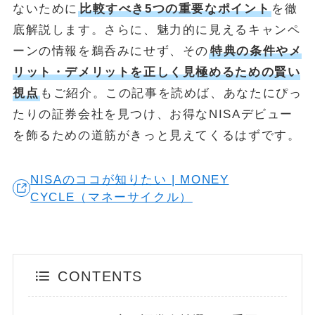
ないために
比較すべき5つの重要なポイント
を徹
底解説します。さらに、魅力的に見えるキャンペ
POPULAR
ーンの情報を鵜呑みにせず、その
特典の条件やメ
October 1, 2024
お金
リット・デメリットを正しく見極めるための賢い
【失敗しない】FIRE達成に必要な金額はいくら？リアルな目標額
視点
もご紹介。この記事を読めば、あなたにぴっ
と「4%ルール」の落とし穴を解説
たりの証券会社を見つけ、お得なNISAデビュー
May 13, 2025
投資・資産運用
を飾るための道筋がきっと見えてくるはずです。
新NISA【月10万・20万・30万積立】20年後の資産額シミュレー
ションと年代別・目標別運用戦略(2025年最新)
NISAのココが知りたい | MONEY
June 23, 2025
お金
CYCLE（マネーサイクル）
【2025年最新版】「103万円の壁」は「160万円の壁」へ！どう
変わる？パート・主婦必見、税金と社会保険の賢い働き方完全ガ
イド
ABOUT
MONEY CYCLEについて
CONTENTS
広告掲載について
お問い合わせ