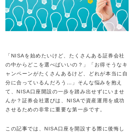
金・プラチナ買取相場
Vintage Watch Market
etc.
シニア
コラム
NEW
「NISAを始めたいけど、たくさんある証券会社
の中からどこを選べばいいの？」「お得そうなキ
April 20, 2026
シニア
ャンペーンがたくさんあるけど、どれが本当に自
50代・60代の健康投資｜株主優待で「外出のきっかけ」を作る5
銘柄
分に合っているんだろう…」そんな悩みを抱え
て、NISA口座開設の一歩を踏み出せずにいませ
April 15, 2026
投資・資産運用
んか？証券会社選びは、NISAで資産運用を成功
ヴィンテージウォッチを「資産」として持つという選択
させるための非常に重要な第一歩です。
April 13, 2026
シニア
50代・60代の物価高対策｜株主優待で食費と日用品を賢く浮かせ
る活用術
この記事では、NISA口座を開設する際に後悔し