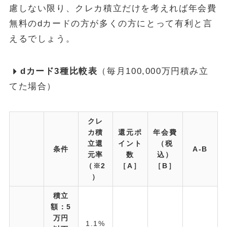
慮しない限り、クレカ積立だけを考えれば年会費
無料のdカードの方が多くの方にとって有利と言
えるでしょう。
d
カード3種比較表
（毎月100,000万円積み立
てた場合）
クレ
カ積
還元ポ
年会費
立還
イント
（税
条件
A-B
元率
数
込）
（※2
［A］
［B］
）
積立
額：5
万円
1.1%