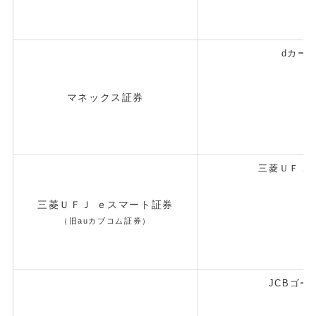
dカー
マネックス証券
三菱ＵＦＪ
三菱ＵＦＪ ｅスマート証券
（旧auカブコム証券）
JCBゴー