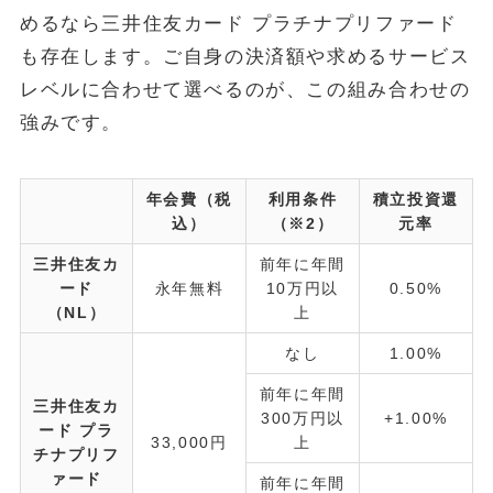
めるなら三井住友カード プラチナプリファード
も存在します。ご自身の決済額や求めるサービス
レベルに合わせて選べるのが、この組み合わせの
強みです。
年会費（税
利用条件
積立投資還
込）
（※2）
元率
三井住友カ
前年に年間
ード
永年無料
10万円以
0.50%
（NL）
上
なし
1.00%
前年に年間
三井住友カ
300万円以
+1.00%
ード プラ
33,000円
上
チナプリフ
ァード
前年に年間