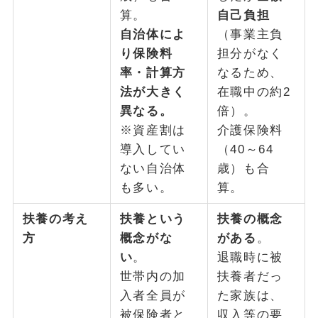
算。
自己負担
自治体によ
（事業主負
り保険料
担分がなく
率・計算方
なるため、
法が大きく
在職中の約2
異なる。
倍）。
※資産割は
介護保険料
導入してい
（40～64
ない自治体
歳）も合
も多い。
算。
扶養の考え
扶養という
扶養の概念
方
概念がな
がある
。
い
。
退職時に被
世帯内の加
扶養者だっ
入者全員が
た家族は、
被保険者と
収入等の要