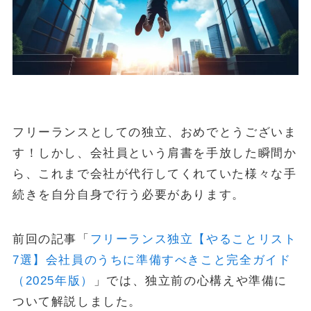
金・プラチナ買取相場
Vintage Watch Market
etc.
シニア
コラム
NEW
フリーランスとしての独立、おめでとうございま
す！しかし、会社員という肩書を手放した瞬間か
April 20, 2026
シニア
ら、これまで会社が代行してくれていた様々な手
50代・60代の健康投資｜株主優待で「外出のきっかけ」を作る5
銘柄
続きを自分自身で行う必要があります。
April 15, 2026
投資・資産運用
ヴィンテージウォッチを「資産」として持つという選択
前回の記事「
フリーランス独立【やることリスト
7選】会社員のうちに準備すべきこと完全ガイド
April 13, 2026
シニア
（2025年版）
」では、独立前の心構えや準備に
50代・60代の物価高対策｜株主優待で食費と日用品を賢く浮かせ
る活用術
ついて解説しました。