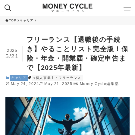
TOP
キャリア
ここが知りたい
フリーランス【退職後の手続
NISA
き】やることリスト完全版！保
2025
iDeCo
5/21
険・年金・開業届・確定申告ま
RANKING
で【2025年最新】
クレカ積立ランキング
キャリア
#個人事業主・フリーランス
NISA 投資信託ランキング
May 24, 2024
May 21, 2025
Money Cycle編集部
ふるさと納税 返礼品ランキング
CAMPAIGN
ハイステータスカード 入会キャンペーン
ネット証券 新規口座開設キャンペーン
CAMPAIGN