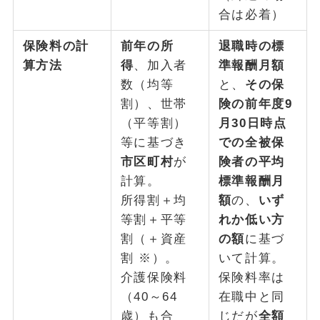
合は必着）
保険料の計
前年の所
退職時の標
算方法
得
、加入者
準報酬月額
数（均等
と、
その保
割）、世帯
険の前年度9
（平等割）
月30日時点
等に基づき
での全被保
市区町村
が
険者の平均
計算。
標準報酬月
所得割＋均
額
の、
いず
等割＋平等
れか低い方
割（＋資産
の額
に基づ
割 ※）。
いて計算。
介護保険料
保険料率は
（40～64
在職中と同
歳）も合
じだが
全額