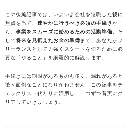
POPULAR
この後編記事では、いよいよ会社を退職した
後に
焦点を当て、
速やかに行うべき必須の手続き
か
October 1, 2024
お金
ら、
事業をスムーズに始めるための活動準備
、そ
【失敗しない】FIRE達成に必要な金額はいくら？リアルな目標額
と「4%ルール」の落とし穴を解説
して
将来を見据えたお金の準備
まで、あなたがフ
リーランスとして力強くスタートを切るために必
May 13, 2025
投資・資産運用
要な「やること」を網羅的に解説します。
新NISA【月10万・20万・30万積立】20年後の資産額シミュレー
ションと年代別・目標別運用戦略(2025年最新)
June 23, 2025
お金
手続きには期限があるものも多く、漏れがあると
【2025年最新版】「103万円の壁」は「160万円の壁」へ！どう
後々面倒なことになりかねません。この記事をチ
変わる？パート・主婦必見、税金と社会保険の賢い働き方完全ガ
イド
ェックリスト代わりに活用し、一つずつ着実にク
リアしていきましょう。
ABOUT
MONEY CYCLEについて
広告掲載について
お問い合わせ