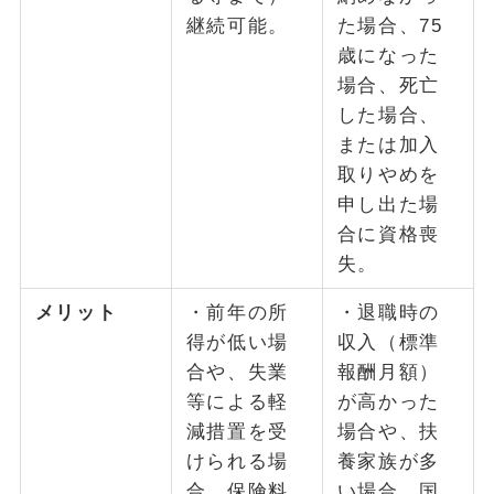
継続可能。
た場合、75
歳になった
場合、死亡
した場合、
または加入
取りやめを
申し出た場
合に資格喪
失。
メリット
・前年の所
・退職時の
得が低い場
収入（標準
合や、失業
報酬月額）
等による軽
が高かった
減措置を受
場合や、扶
けられる場
養家族が多
合、保険料
い場合、国