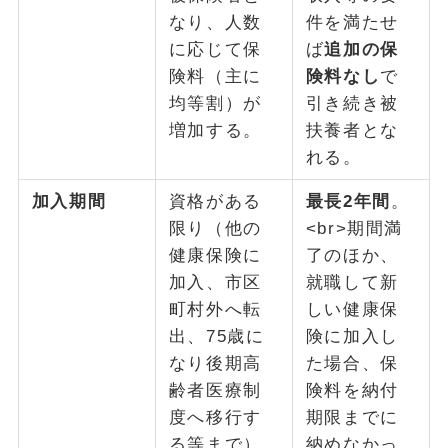
なり、人数
件を満たせ
に応じて保
ば
追加の保
険料（主に
険料なし
で
均等割）が
引き続き被
増加する。
扶養者とな
れる。
加入期間
資格がある
最長2年間
。
限り（他の
<br>期間満
健康保険に
了のほか、
加入、市区
就職して新
町村外へ転
しい健康保
出、75歳に
険に加入し
なり後期高
た場合、保
齢者医療制
険料を納付
度へ移行す
期限までに
る等まで）
納めなかっ