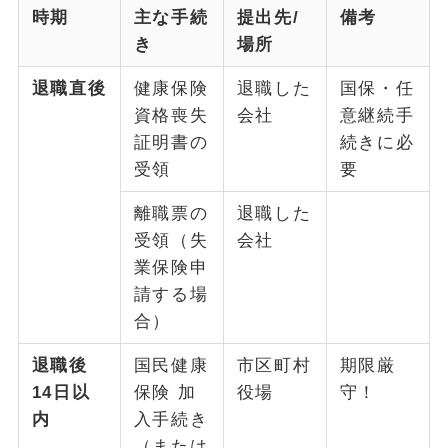
時期
主な手続
提出先/
備考
き
場所
退職直後
健康保険
退職した
国保・任
資格喪失
会社
意継続手
証明書の
続きに必
受領
要
離職票の
退職した
受領（失
会社
業保険申
請する場
合）
退職後
国民健康
市区町村
期限厳
14日以
保険 加
役場
守！
内
入手続き
（または