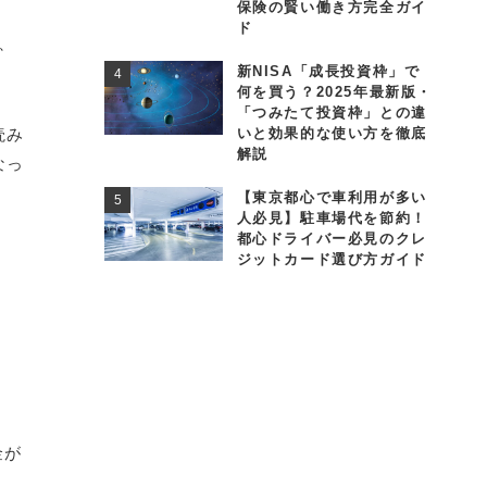
保険の賢い働き方完全ガイ
ド
、
新NISA「成長投資枠」で
何を買う？2025年最新版・
「つみたて投資枠」との違
読み
いと効果的な使い方を徹底
解説
なっ
【東京都心で車利用が多い
人必見】駐車場代を節約！
都心ドライバー必見のクレ
ジットカード選び方ガイド
金が