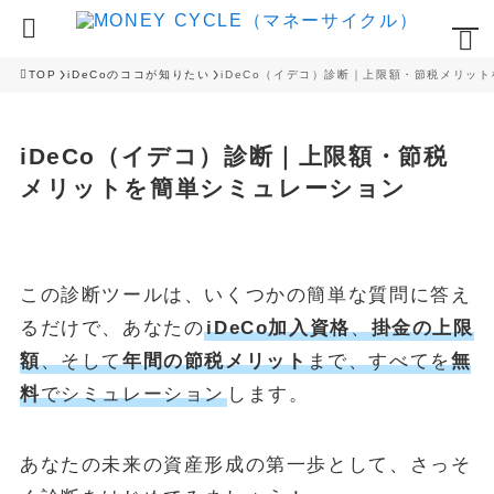
TOP
iDeCoのココが知りたい
iDeCo（イデコ）診断｜上限額・節税メリッ
iDeCo（イデコ）診断｜上限額・節税
メリットを簡単シミュレーション
この診断ツールは、いくつかの簡単な質問に答え
るだけで、あなたの
iDeCo加入資格
、
掛金の上限
額
、そして
年間の節税メリット
まで、すべてを
無
料
でシミュレーション
します。
あなたの未来の資産形成の第一歩として、さっそ