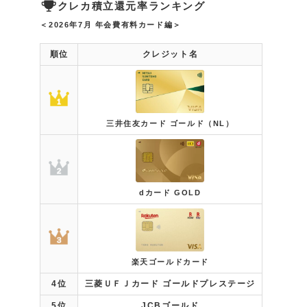
クレカ積立還元率ランキング
＜2026年7月
年会費有料カード編＞
順位
クレジット名
三井住友カード ゴールド（NL）
dカード GOLD
楽天ゴールドカード
4位
三菱ＵＦＪカード ゴールドプレステージ
5位
JCBゴールド