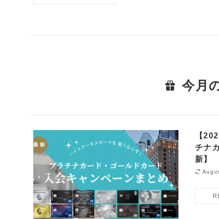
今月の
【20
チナ
新】
Augus