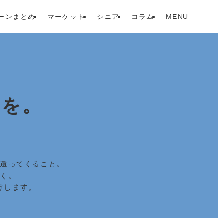
ーンまとめ
マーケット
シニア
コラム
MENU
」を。
。
に還ってくること。
すく。
けします。