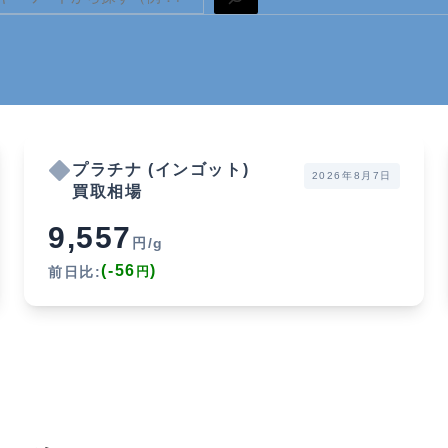
プラチナ (インゴット)
2026年8月7日
買取相場
9,557
円/g
(-56
)
前日比:
円