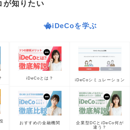
コが知りたい
iDeCoを学ぶ
？
iDeCoとは？
iDeCoシミュレーション
投
おすすめの金融機関
企業型DCとiDeCo何が
違う？