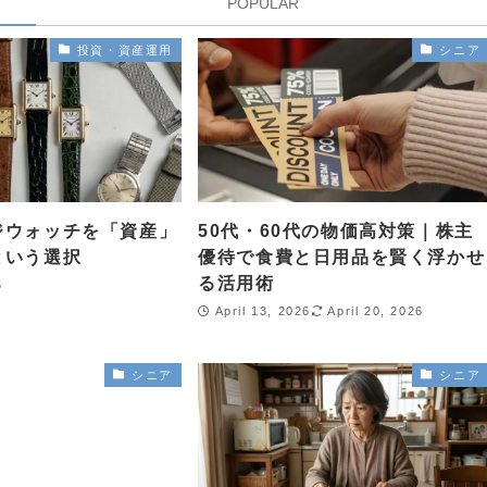
POPULAR
投資・資産運用
シニア
ジウォッチを「資産」
50代・60代の物価高対策｜株主
という選択
優待で食費と日用品を賢く浮かせ
る活用術
6
April 13, 2026
April 20, 2026
シニア
シニア