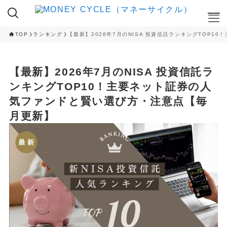
TOP
ランキング
【最新】2026年7月のNISA 投資信託ランキングTOP
ここが知りたい
【最新】2026年7月のNISA 投資信託ラ
NISA
ンキングTOP10！主要ネット証券の人
iDeCo
気ファンドと賢い選び方・注意点【毎
RANKING
月更新】
クレカ積立ランキング
NISA 投資信託ランキング
ふるさと納税 返礼品ランキング
CAMPAIGN
ハイステータスカード 入会キャンペーン
ネット証券 新規口座開設キャンペーン
CAMPAIGN