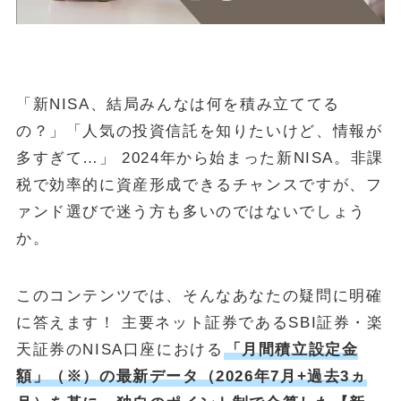
金・プラチナ買取相場
Vintage Watch Market
etc.
「新NISA、結局みんなは何を積み立ててる
シニア
の？」「人気の投資信託を知りたいけど、情報が
コラム
多すぎて…」 2024年から始まった新NISA。非課
NEW
税で効率的に資産形成できるチャンスですが、フ
April 20, 2026
シニア
ァンド選びで迷う方も多いのではないでしょう
50代・60代の健康投資｜株主優待で「外出のきっかけ」を作る5
か。
銘柄
April 15, 2026
投資・資産運用
このコンテンツでは、そんなあなたの疑問に明確
ヴィンテージウォッチを「資産」として持つという選択
に答えます！ 主要ネット証券であるSBI証券・楽
April 13, 2026
シニア
天証券のNISA口座における
「月間積立設定金
50代・60代の物価高対策｜株主優待で食費と日用品を賢く浮かせ
額」（※）の最新データ（2026年7月+過去3ヵ
る活用術