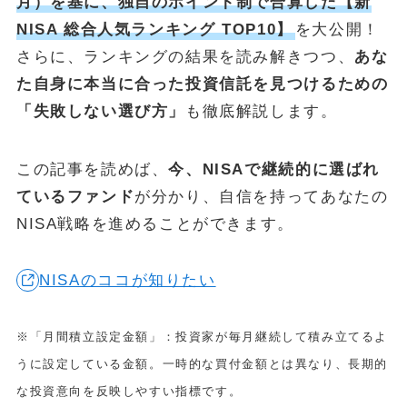
月）を基に、独自のポイント制で合算した【新
NISA 総合人気ランキング TOP10】
を大公開！
POPULAR
さらに、ランキングの結果を読み解きつつ、
あな
た自身に本当に合った投資信託を見つけるための
October 1, 2024
お金
【失敗しない】FIRE達成に必要な金額はいくら？リアルな目標額
「失敗しない選び方」
も徹底解説します。
と「4%ルール」の落とし穴を解説
May 13, 2025
投資・資産運用
この記事を読めば、
今、NISAで継続的に選ばれ
新NISA【月10万・20万・30万積立】20年後の資産額シミュレー
ているファンド
が分かり、自信を持ってあなたの
ションと年代別・目標別運用戦略(2025年最新)
NISA戦略を進めることができます。
June 23, 2025
お金
【2025年最新版】「103万円の壁」は「160万円の壁」へ！どう
変わる？パート・主婦必見、税金と社会保険の賢い働き方完全ガ
NISAのココが知りたい
イド
ABOUT
※「月間積立設定金額」：投資家が毎月継続して積み立てるよ
MONEY CYCLEについて
うに設定している金額。一時的な買付金額とは異なり、長期的
広告掲載について
な投資意向を反映しやすい指標です。
お問い合わせ