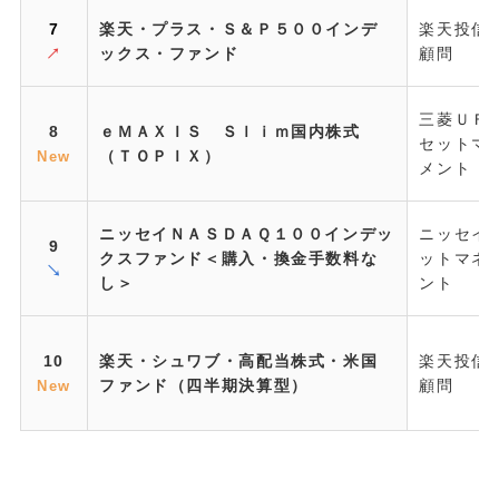
7
楽天・プラス・Ｓ＆Ｐ５００インデ
楽天投信
ックス・ファンド
顧問
↗
三菱ＵＦ
8
ｅＭＡＸＩＳ Ｓｌｉｍ国内株式
セットマ
（ＴＯＰＩＸ）
New
メント
ニッセイＮＡＳＤＡＱ１００インデッ
ニッセイ
9
クスファンド＜購入・換金手数料な
ットマネ
↘
し＞
ント
10
楽天・シュワブ・高配当株式・米国
楽天投信
ファンド（四半期決算型）
顧問
New