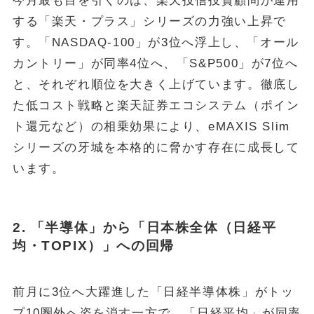
今月最も目を引くのは、楽天投信投資顧問が運用
する「楽天・プラス」シリーズの力強い上昇で
す。「NASDAQ-100」が3位へ浮上し、「オール
カントリー」が同率4位へ、「S&P500」が7位へ
と、それぞれ順位を大きく上げています。徹底し
た低コスト戦略と楽天証券エコシステム（ポイン
ト還元など）の相乗効果により、eMAXIS Slim
シリーズの牙城を本格的に脅かす存在に成長して
います。
2. 「半導体」から「日本株全体（日経平
均・TOPIX）」への回帰
前月に3位へ大躍進した「日経半導体株」がトッ
プ10圏外へ姿を消す一方で、「日経平均」が同率