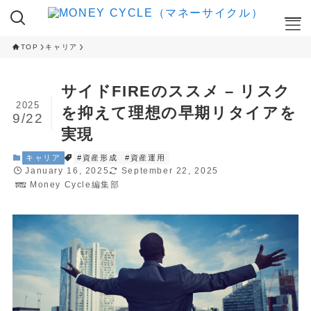
TOP
キャリア
ここが知りたい
サイドFIREのススメ – リスク
NISA
2025
を抑えて理想の早期リタイアを
9/22
iDeCo
実現
RANKING
キャリア
#資産形成
#資産運用
January 16, 2025
September 22, 2025
クレカ積立ランキング
Money Cycle編集部
NISA 投資信託ランキング
ふるさと納税 返礼品ランキング
CAMPAIGN
ハイステータスカード 入会キャンペーン
ネット証券 新規口座開設キャンペーン
CAMPAIGN