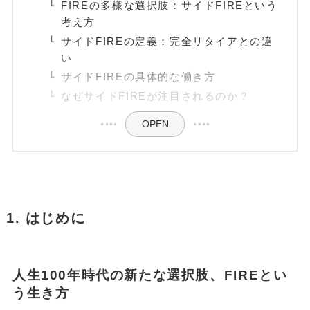
FIREの多様な選択肢：サイドFIREという
考え方
POPULAR
サイドFIREの定義：完全リタイアとの違
い
October 1, 2024
お金
サイドFIREの具体的な働き方
【失敗しない】FIRE達成に必要な金額はいくら？リアルな目標額
と「4%ルール」の落とし穴を解説
なぜサイドFIREが注目されるのか？
May 13, 2025
投資・資産運用
OPEN
新NISA【月10万・20万・30万積立】20年後の資産額シミュレー
ションと年代別・目標別運用戦略(2025年最新)
June 23, 2025
お金
【2025年最新版】「103万円の壁」は「160万円の壁」へ！どう
変わる？パート・主婦必見、税金と社会保険の賢い働き方完全ガ
1. はじめに
イド
ABOUT
MONEY CYCLEについて
人生100年時代の新たな選択肢、FIREとい
広告掲載について
う生き方
お問い合わせ