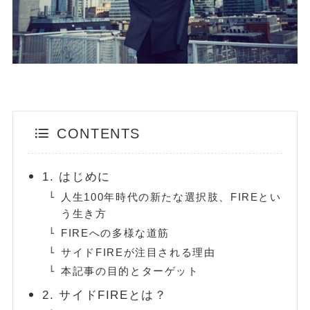
金・プラチナ買取相場
Vintage Watch Market
etc.
シニア
コラム
NEW
CONTENTS
April 20, 2026
シニア
50代・60代の健康投資｜株主優待で「外出のきっかけ」を作る5
1. はじめに
銘柄
人生100年時代の新たな選択肢、FIREとい
う生き方
April 15, 2026
投資・資産運用
FIREへの多様な道筋
ヴィンテージウォッチを「資産」として持つという選択
サイドFIREが注目される理由
April 13, 2026
シニア
本記事の目的とターゲット
50代・60代の物価高対策｜株主優待で食費と日用品を賢く浮かせ
る活用術
2. サイドFIREとは？