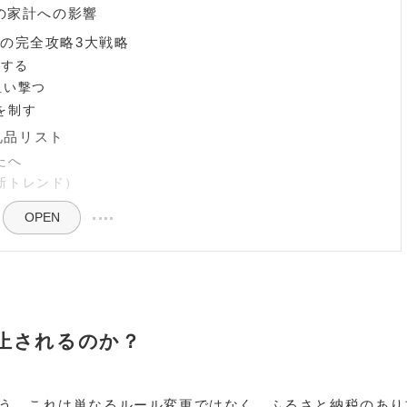
たの家計への影響
での完全攻略3大戦略
認する
狙い撃つ
を制す
礼品リスト
たへ
新トレンド）
OPEN
止されるのか？
う。これは単なるルール変更ではなく、ふるさと納税のあり