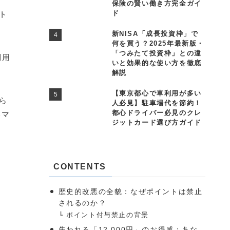
保険の賢い働き方完全ガイ
ド
ト
新NISA「成長投資枠」で
何を買う？2025年最新版・
「つみたて投資枠」との違
利用
いと効果的な使い方を徹底
解説
【東京都心で車利用が多い
ら
人必見】駐車場代を節約！
都心ドライバー必見のクレ
略マ
ジットカード選び方ガイド
CONTENTS
歴史的改悪の全貌：なぜポイントは禁止
されるのか？
ポイント付与禁止の背景
失われる「12,000円」のお得感：あな