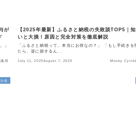
与が
【2025年最新】ふるさと納税の失敗談TOP5｜
ド
いと大損！原因と完全対策を徹底解説
す。」
「ふるさと納税って、本当にお得なの？」 「もし手続きを
たら、逆に損するん...
e編集部
July 11, 2025
August 7, 2025
Money Cyc
お金