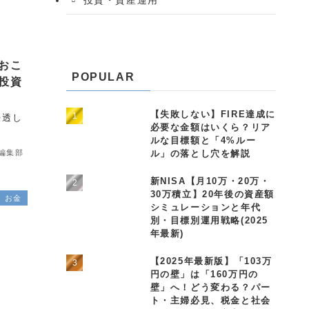
おこ
POPULAR
投資
【失敗しない】FIRE達成に
浸透し
必要な金額はいくら？リア
ルな目標額と「4%ルー
ル」の落とし穴を解説
le編集部
新NISA【月10万・20万・
30万積立】20年後の資産額
お金
シミュレーションと年代
別・目標別運用戦略(2025
年最新)
【2025年最新版】「103万
円の壁」は「160万円の
壁」へ！どう変わる？パー
ト・主婦必見、税金と社会