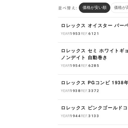
並べ替え:
価格が安い順
価格が
ロレックス オイスター パーペチ
YEAR
1953
REF.
6121
ロレックス セミ ホワイトギ
ノンデイト 自動巻き
YEAR
1954
REF.
6285
ロレックス PGコンビ 1938年製
YEAR
1938
REF.
3372
ロレックス ピンクゴール
YEAR
1944
REF.
3133