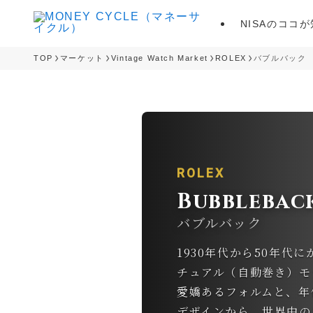
NISAのココ
TOP
マーケット
Vintage Watch Market
ROLEX
バブルバック
ROLEX
Bubblebac
バブルバック
1930年代から50年代
チュアル（自動巻き）モ
愛嬌あるフォルムと、年
デザインから、世界中の