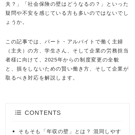
夫？」「社会保険の壁はどうなるの？」といった
疑問や不安を感じている方も多いのではないでし
POPULAR
ょうか。
October 1, 2024
お金
【失敗しない】FIRE達成に必要な金額はいくら？リアルな目標額
と「4%ルール」の落とし穴を解説
この記事では、パート・アルバイトで働く主婦
（主夫）の方、学生さん、そして企業の労務担当
May 13, 2025
投資・資産運用
者様に向けて、2025年からの制度変更の全貌
新NISA【月10万・20万・30万積立】20年後の資産額シミュレー
ションと年代別・目標別運用戦略(2025年最新)
と、損をしないための賢い働き方、そして企業が
取るべき対応を解説します。
June 23, 2025
お金
【2025年最新版】「103万円の壁」は「160万円の壁」へ！どう
変わる？パート・主婦必見、税金と社会保険の賢い働き方完全ガ
イド
ABOUT
CONTENTS
MONEY CYCLEについて
広告掲載について
お問い合わせ
そもそも「年収の壁」とは？ 混同しやす