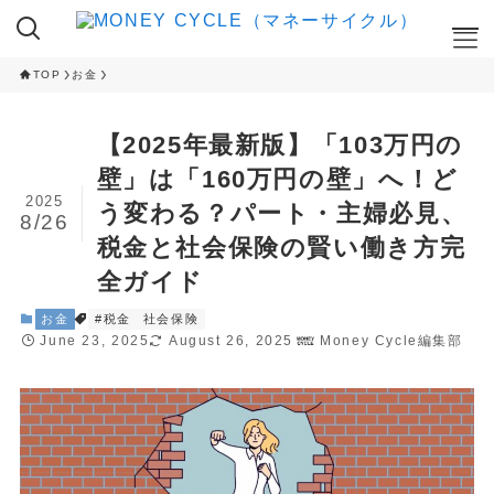
TOP
お金
ここが知りたい
【2025年最新版】「103万円の
NISA
壁」は「160万円の壁」へ！ど
iDeCo
2025
う変わる？パート・主婦必見、
8/26
RANKING
税金と社会保険の賢い働き方完
全ガイド
クレカ積立ランキング
NISA 投資信託ランキング
お金
#税金
社会保険
ふるさと納税 返礼品ランキング
June 23, 2025
August 26, 2025
Money Cycle編集部
CAMPAIGN
ハイステータスカード 入会キャンペーン
ネット証券 新規口座開設キャンペーン
CAMPAIGN