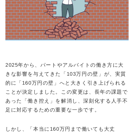
金・プラチナ買取相場
Vintage Watch Market
etc.
シニア
コラム
NEW
2025年から、パートやアルバイトの働き方に大
April 20, 2026
シニア
きな影響を与えてきた「103万円の壁」が、実質
50代・60代の健康投資｜株主優待で「外出のきっかけ」を作る5
銘柄
的に「160万円の壁」へと大きく引き上げられる
ことが決定しました。この変更は、長年の課題で
April 15, 2026
投資・資産運用
あった「働き控え」を解消し、深刻化する人手不
ヴィンテージウォッチを「資産」として持つという選択
足に対応するための重要な一歩です。
April 13, 2026
シニア
50代・60代の物価高対策｜株主優待で食費と日用品を賢く浮かせ
る活用術
しかし、「本当に160万円まで働いても大丈