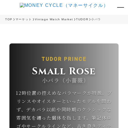
TOP
マーケット
Vintage Watch Market
TUDOR
小バラ
TUDOR PRINCE
Small Rose
小バラ（小薔薇）
12時位置の控えめなバラマークが特徴。プ
リンスやオイスターといったモデルを問わ
ず、デカバラ以前や同時期のクラシックな
雰囲気を纏った個体を指します。筆記体ロ
ゴやサークルラインなど、古き良きディテ