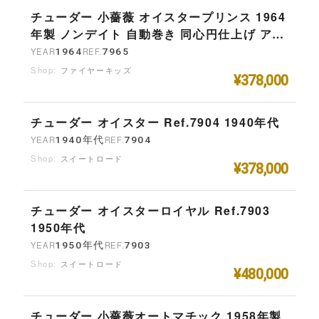
チューダー 小薔薇 オイスタープリンス 1964
年製 ノンデイト 自動巻き 同心円仕上げ アル
ファハンド ロレックス製ケース、リューズ
YEAR
1964
REF.
7965
ファイヤーキッズ
¥378,000
チューダー オイスター Ref.7904 1940年代
YEAR
1940年代
REF.
7904
スイートロード
¥378,000
チューダー オイスターロイヤル Ref.7903
1950年代
YEAR
1950年代
REF.
7903
スイートロード
¥480,000
チューダー 小薔薇オートマチック 1958年製