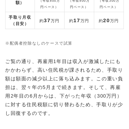
（年収800万
（年収800万
（年収300万
額）
円ベース）
円ベース）
円ベース）
手取り月収
37
17
20
約
万円
約
万円
約
万円
（目安）
※配偶者控除なしのケースで試算
ご覧の通り、再雇用1年目は収入が激減したにも
かかわらず、高い住民税が課されるため、手取り
額は額面の減少以上に落ち込みます。この重い負
担は、翌々年の5月まで続きます。そして、再雇
用2年目の6月からは、下がった年収（300万円）
に対する住民税額に切り替わるため、手取りが少
し回復するのです。