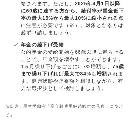
給されます。ただし、
2025年4月1日以降
に60歳に達する方から、給付率が賃金低下
率の最大15%から最大10%に縮小される
点
に注意が必要です（※）。対象となる方は
必ず申請しましょう。
年金の繰下げ受給
公的年金の受給開始を66歳以降に遅らせる
ことで、年金額を増やすことができます。
1ヵ月繰り下げるごとに0.7%増額し、
75歳
まで繰り下げれば最大で84%も増額
されま
す。健康状態や貯蓄額と相談しながら、有
力な選択肢として検討しましょう。
※出典：厚生労働省「高年齢雇用継続給付の見直しについ
て」