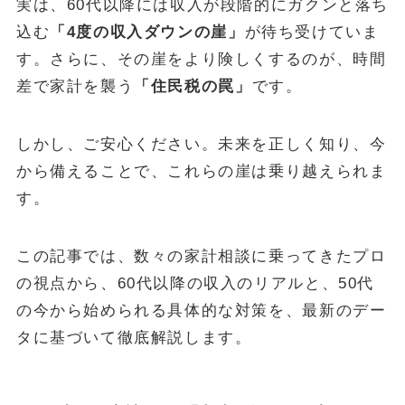
実は、60代以降には収入が段階的にガクンと落ち
込む
「4度の収入ダウンの崖」
が待ち受けていま
POPULAR
す。さらに、その崖をより険しくするのが、時間
October 1, 2024
お金
差で家計を襲う
「住民税の罠」
です。
【失敗しない】FIRE達成に必要な金額はいくら？リアルな目標額
と「4%ルール」の落とし穴を解説
しかし、ご安心ください。未来を正しく知り、今
May 13, 2025
投資・資産運用
から備えることで、これらの崖は乗り越えられま
新NISA【月10万・20万・30万積立】20年後の資産額シミュレー
す。
ションと年代別・目標別運用戦略(2025年最新)
June 23, 2025
お金
この記事では、数々の家計相談に乗ってきたプロ
【2025年最新版】「103万円の壁」は「160万円の壁」へ！どう
変わる？パート・主婦必見、税金と社会保険の賢い働き方完全ガ
の視点から、60代以降の収入のリアルと、50代
イド
の今から始められる具体的な対策を、最新のデー
ABOUT
タに基づいて徹底解説します。
MONEY CYCLEについて
広告掲載について
お問い合わせ