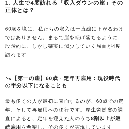
1. 人生で4度訪れる「収入ダウンの崖」その
正体とは？
FOLLOW
60歳を境に、私たちの収入は一直線に下がるわけ
ではありません。まるで崖を転げ落ちるように、
段階的に、しかし確実に減少していく局面が4度
訪れます。
【第一の崖】60歳・定年再雇用：現役時代
の半分以下になることも
最も多くの人が最初に直面するのが、60歳での定
年、そして再雇用への移行です。厚生労働省の調
査によると、定年を迎えた人のうち
8割以上が継
続雇用
を希望し、その多くが実現しています