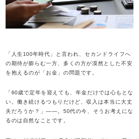
金・プラチナ買取相場
Vintage Watch Market
etc.
シニア
コラム
「人生100年時代」と言われ、セカンドライフへ
NEW
の期待が膨らむ一方、多くの方が漠然とした不安
April 20, 2026
シニア
を抱えるのが「お金」の問題です。
50代・60代の健康投資｜株主優待で「外出のきっかけ」を作る5
銘柄
「60歳で定年を迎えても、年金だけでは心もとな
April 15, 2026
投資・資産運用
い。働き続けるつもりだけど、収入は本当に大丈
ヴィンテージウォッチを「資産」として持つという選択
夫だろうか？」——。50代の今、そうお考えにな
April 13, 2026
シニア
るのは自然なことです。
50代・60代の物価高対策｜株主優待で食費と日用品を賢く浮かせ
る活用術