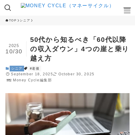
TOP
シニア
ここが知りたい
50代から知るべき「60代以降
NISA
2025
の収入ダウン」4つの崖と乗り
10/30
iDeCo
越え方
RANKING
シニア
#老後
September 18, 2025
October 30, 2025
クレカ積立ランキング
Money Cycle編集部
NISA 投資信託ランキング
ふるさと納税 返礼品ランキング
CAMPAIGN
ハイステータスカード 入会キャンペーン
ネット証券 新規口座開設キャンペーン
CAMPAIGN