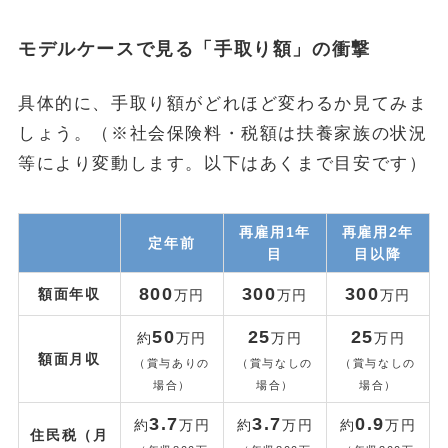
モデルケースで見る「手取り額」の衝撃
具体的に、手取り額がどれほど変わるか見てみま
しょう。（※社会保険料・税額は扶養家族の状況
等により変動します。以下はあくまで目安です）
再雇用1年
再雇用2年
定年前
目
目以降
800
300
300
額面年収
万円
万円
万円
50
25
25
約
万円
万円
万円
額面月収
（賞与ありの
（賞与なしの
（賞与なしの
場合）
場合）
場合）
3.7
3.7
0.9
約
万円
約
万円
約
万円
住民税（月