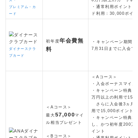
・通常利用ポイント：
プレミアム・カ
ド利用：30,000ポイ
ード
年会費無
初年度
・
キャンペーン期間中に
で
料
7月31日までに入会
ダイナースクラ
ブカード
＜Aコース＞
・入会ボーナスマイル：
・キャンペーン特典1：
万円以上の利用で15,0
さらに入会後3ヵ月以
＜Aコース＞
用で15,000ポイント
57
,000
最大
マイ
・キャンペーン特典2
ル相当プレゼント
し、かつ初年度200万円
イント
＜Bコース＞
・通常利用ポイント：20