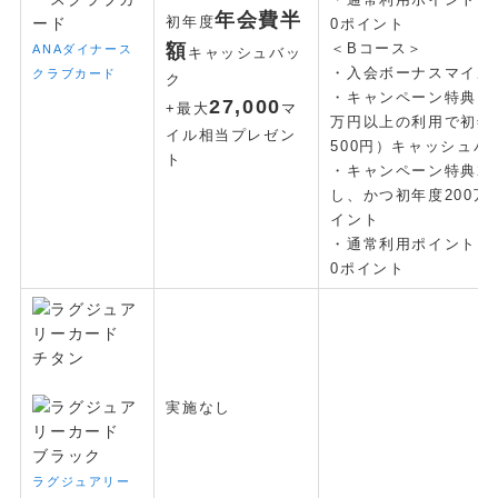
年会費半
初年度
0ポイント
額
＜Bコース＞
ANAダイナース
キャッシュバッ
・入会ボーナスマイル：
クラブカード
ク
・キャンペーン特典1：
27
,000
+最大
マ
万円以上の利用で初年度
イル相当プレゼン
500円）キャッシュバ
ト
・キャンペーン特典2
し、かつ初年度200万円
イント
・通常利用ポイント：20
0ポイント
実施なし
ラグジュアリー