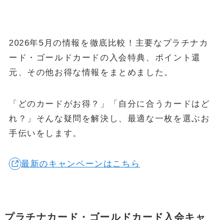
金・プラチナ買取相場
Vintage Watch Market
2026年5月の情報を徹底比較！主要なプラチナカ
etc.
ード・ゴールドカードの入会特典、ポイント還
シニア
元、その他お得な情報をまとめました。
コラム
NEW
「どのカードがお得？」「自分に合うカードはど
April 20, 2026
シニア
れ？」そんな疑問を解決し、最適な一枚を選ぶお
50代・60代の健康投資｜株主優待で「外出のきっかけ」を作る5
手伝いをします。
銘柄
April 15, 2026
投資・資産運用
最新のキャンペーンはこちら
ヴィンテージウォッチを「資産」として持つという選択
April 13, 2026
シニア
50代・60代の物価高対策｜株主優待で食費と日用品を賢く浮かせ
る活用術
プラチナカード・ゴールドカード入会キャ