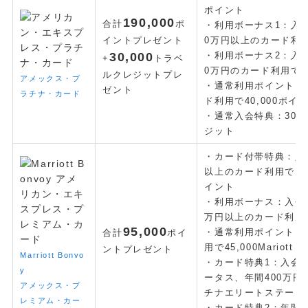
ポイント
19
0
,000
合計
ポ
・利用ボーナス1：入会
FOLLOW
イントプレゼント
0万円以上のカード利用
30,000
・利用ボーナス2：入会
+
トラベ
0万円のカード利用で80
ルクレジット
プレ
アメックス・プ
・通常利用ポイント：
ゼント
ラチナ・カード
ド利用で40,000ポイ
・通常入会特典：30,
ジット
・カード付帯特典：入
以上のカード利用で10,00
イント
・利用ボーナス：
入会
万円以上のカード利用で
9
5
,000
・通常利用ポイント：
合計
ポイ
用で45,000Mariott
ントプレゼント
Marriott Bonvo
・カード特典1：入会
y
ータス、年間400万
アメックス・プ
チナエリートステータ
レミアム・カー
・カード特典2：年間5