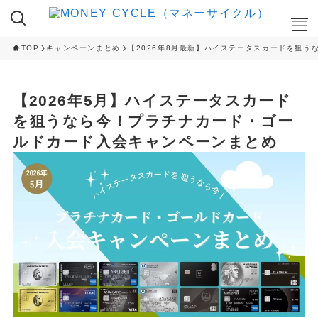
TOP
キャンペーンまとめ
【2026年8月最新】ハイステータスカードを狙
ここが知りたい
【2026年5月】ハイステータスカード
NISA
を狙うなら今！プラチナカード・ゴー
iDeCo
ルドカード入会キャンペーンまとめ
RANKING
クレカ積立ランキング
NISA 投資信託ランキング
ふるさと納税 返礼品ランキング
CAMPAIGN
ハイステータスカード 入会キャンペーン
ネット証券 新規口座開設キャンペーン
CAMPAIGN