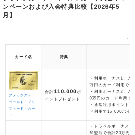
ンペーンおよび入会特典比較【2026年5
POPULAR
月】
October 1, 2024
お金
【失敗しない】FIRE達成に必要な金額はいくら？リアルな目標額
と「4%ルール」の落とし穴を解説
May 13, 2025
投資・資産運用
カード名
特典
新NISA【月10万・20万・30万積立】20年後の資産額シミュレー
ションと年代別・目標別運用戦略(2025年最新)
・利用ボーナス1：入会
June 23, 2025
お金
万円のカード利用で20
【2025年最新版】「103万円の壁」は「160万円の壁」へ！どう
110
,000
変わる？パート・主婦必見、税金と社会保険の賢い働き方完全ガ
・利用ボーナス2：入会
合計
ポ
アメックス・
イド
0万円のカード利用で75
イント
プレゼント
ゴールド・プリ
・通常利用ポイント：
ABOUT
ファード・カー
ド利用で15,000ポイ
ド
MONEY CYCLEについて
広告掲載について
・トラベルボーナス：
お問い合わせ
加盟店で合計20万円のカ