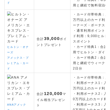
ド
用と継続で無料宿泊特
・カード付帯特典：
入
万円以上のカード利用で
ーナーズ・ボーナスポ
・通常利用ポイント：
ド利用：9,000ヒル
39,000
合計
ポイ
スポイント
ント
プレゼント
・カード特典1：
合計
ヒルトン・オナ
用でヒルトン・ダイヤ
ーズ
・カード特典2：
合計
アメックス・プ
用と継続でウィークエ
レミアム・カー
2日分
ド
・カード付帯特典：入会
・利用ボーナス1：入会
万円以上のカード利用で
120,000
・利用ボーナス2：入会
合計
マ
0万円以上のカード利用
イル相当プレゼン
・利用ボーナス3：入会
ANAアメック
ト
0万円以上のカード利用
ス・