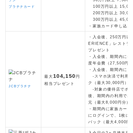
100万円以上 15,0
プラチナカード
200万円以上 30,0
300万円以上 45,0
・家族カード申し込み特
・入会後、250万円以
ERIENCE」レストラ
プレゼント
・入会後、期間内に5
度年会費（27,500
・入会後、期間内にMy
104
,150
-スマホ決済で利用分
最大
円
ク（最大30,000円）
相当プレゼント
JCBプラチナ
-対象の優待店でポイ
後、期間内の利用で利
元（最大8,000円分）
・期間内に家族カードの
にログインで、1枚につ
バック（最大4,000円
入会日の2ヵ月後末日