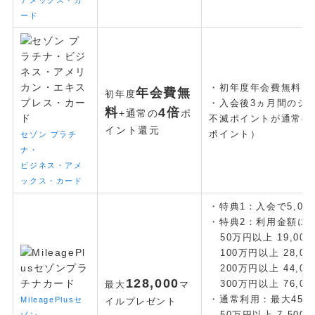
ード
・初年度年会費無料
年会費無
初年度
・入会後3ヵ月間のシ
料
4倍
+通常の
ポ
不滅ポイントが通常の4
イント還元
ポイント）
セゾン プラチ
ナ・
ビジネス・アメ
ックス・カード
・特典1：入会で5,00
・特典2：利用金額によ
50万円以上 19,00
100万円以上 28,0
200万円以上 44,0
128,000
300万円以上 76,0
最大
マ
・通常利用：最大45,0
MileagePlusセ
イルプレゼント
50万円以上 7,500
ゾン