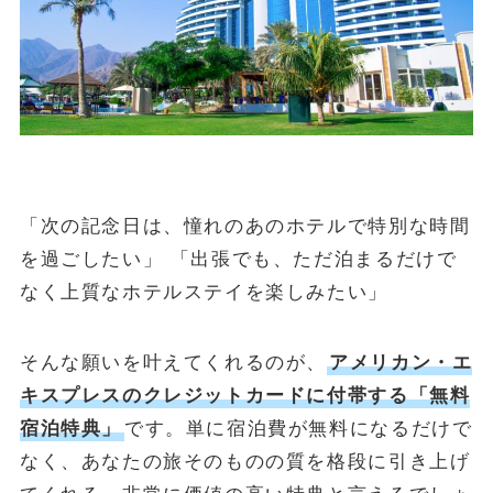
金・プラチナ買取相場
Vintage Watch Market
etc.
シニア
コラム
NEW
「次の記念日は、憧れのあのホテルで特別な時間
April 20, 2026
シニア
を過ごしたい」 「出張でも、ただ泊まるだけで
50代・60代の健康投資｜株主優待で「外出のきっかけ」を作る5
なく上質なホテルステイを楽しみたい」
銘柄
April 15, 2026
投資・資産運用
そんな願いを叶えてくれるのが、
アメリカン・エ
ヴィンテージウォッチを「資産」として持つという選択
キスプレスのクレジットカードに付帯する「無料
April 13, 2026
シニア
宿泊特典」
です。単に宿泊費が無料になるだけで
50代・60代の物価高対策｜株主優待で食費と日用品を賢く浮かせ
なく、あなたの旅そのものの質を格段に引き上げ
る活用術