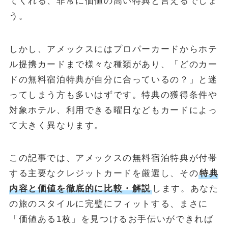
てくれる、非常に価値の高い特典と言えるでしょ
う。
POPULAR
October 1, 2024
お金
しかし、アメックスにはプロパーカードからホテ
【失敗しない】FIRE達成に必要な金額はいくら？リアルな目標額
ル提携カードまで様々な種類があり、「どのカー
と「4%ルール」の落とし穴を解説
ドの無料宿泊特典が自分に合っているの？」と迷
May 13, 2025
投資・資産運用
ってしまう方も多いはずです。特典の獲得条件や
新NISA【月10万・20万・30万積立】20年後の資産額シミュレー
対象ホテル、利用できる曜日などもカードによっ
ションと年代別・目標別運用戦略(2025年最新)
て大きく異なります。
June 23, 2025
お金
【2025年最新版】「103万円の壁」は「160万円の壁」へ！どう
変わる？パート・主婦必見、税金と社会保険の賢い働き方完全ガ
この記事では、アメックスの無料宿泊特典が付帯
イド
する主要なクレジットカードを厳選し、その
特典
ABOUT
内容と価値を徹底的に比較・解説
します。あなた
MONEY CYCLEについて
の旅のスタイルに完璧にフィットする、まさに
広告掲載について
「価値ある1枚」を見つけるお手伝いができれば
お問い合わせ