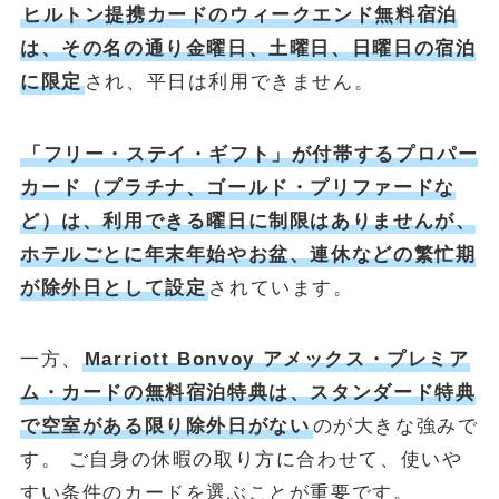
ヒルトン提携カードのウィークエンド無料宿泊
は、その名の通り金曜日、土曜日、日曜日の宿泊
に限定
され、平日は利用できません。
「フリー・ステイ・ギフト」が付帯するプロパー
カード（プラチナ、ゴールド・プリファードな
ど）は、利用できる曜日に制限はありませんが、
ホテルごとに年末年始やお盆、連休などの繁忙期
が除外日として設定
されています。
一方、
Marriott Bonvoy アメックス・プレミア
ム・カードの無料宿泊特典は、スタンダード特典
で空室がある限り除外日がない
のが大きな強みで
す。 ご自身の休暇の取り方に合わせて、使いや
すい条件のカードを選ぶことが重要です。