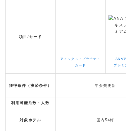
項目/カード
アメックス・プラチナ・
ANAア
カード
プレミア
獲得条件（決済条件）
年会費更新
利用可能泊数・人数
対象ホテル
国内54軒