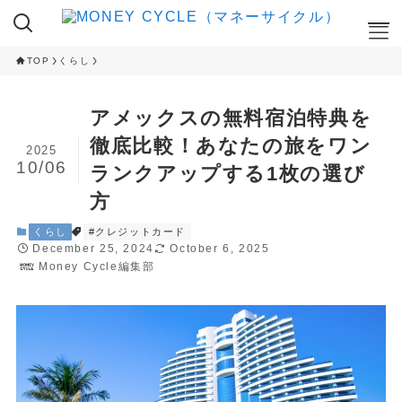
TOP
くらし
ここが知りたい
アメックスの無料宿泊特典を
NISA
徹底比較！あなたの旅をワン
2025
iDeCo
10/06
ランクアップする1枚の選び
RANKING
方
クレカ積立ランキング
くらし
#クレジットカード
NISA 投資信託ランキング
December 25, 2024
October 6, 2025
ふるさと納税 返礼品ランキング
Money Cycle編集部
CAMPAIGN
ハイステータスカード 入会キャンペーン
ネット証券 新規口座開設キャンペーン
CAMPAIGN