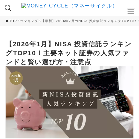
TOP
ランキング
【最新】2026年7月のNISA 投資信託ランキングTOP
ここが知りたい
【2026年1月】NISA 投資信託ランキン
NISA
グTOP10！主要ネット証券の人気ファ
iDeCo
ンドと賢い選び方・注意点
RANKING
クレカ積立ランキング
NISA 投資信託ランキング
ふるさと納税 返礼品ランキング
CAMPAIGN
ハイステータスカード 入会キャンペーン
ネット証券 新規口座開設キャンペーン
CAMPAIGN