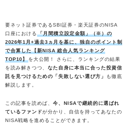
金・プラチナ買取相場
Vintage Watch Market
要ネット証券であるSBI証券・楽天証券のNISA
etc.
口座における
「月間積立設定金額」（※）の
シニア
2026年1月+過去3ヵ月を基に、独自のポイント制
コラム
で合算した【新NISA 総合人気ランキング
NEW
TOP10】
を大公開！ さらに、ランキングの結果
April 20, 2026
シニア
を読み解きつつ、
なた自身に本当に合った投資信
50代・60代の健康投資｜株主優待で「外出のきっかけ」を作る5
託を見つけるための「失敗しない選び方」
も徹底
銘柄
解説します。
April 15, 2026
投資・資産運用
ヴィンテージウォッチを「資産」として持つという選択
この記事を読めば、
今、NISAで継続的に選ばれ
April 13, 2026
シニア
ているファンド
が分かり、自信を持ってあなたの
50代・60代の物価高対策｜株主優待で食費と日用品を賢く浮かせ
NISA戦略を進めることができます。
る活用術