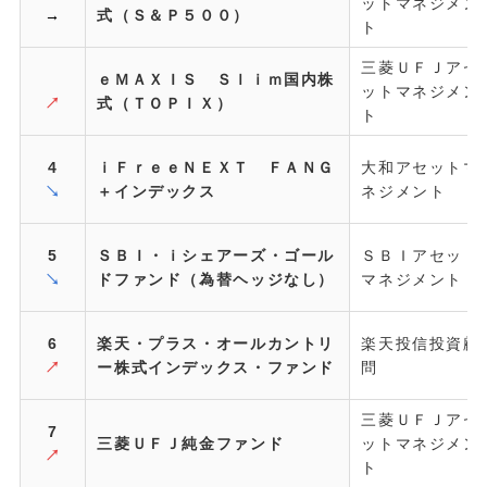
ットマネジメン
→
式（Ｓ＆Ｐ５００）
ト
三菱ＵＦＪアセ
ｅＭＡＸＩＳ Ｓｌｉｍ国内株
ットマネジメン
↗
式（ＴＯＰＩＸ）
ト
4
ｉＦｒｅｅＮＥＸＴ ＦＡＮＧ
大和アセットマ
↘
＋インデックス
ネジメント
5
ＳＢＩ・ｉシェアーズ・ゴール
ＳＢＩアセット
↘
ドファンド（為替ヘッジなし）
マネジメント
6
楽天・プラス・オールカントリ
楽天投信投資顧
↗
ー株式インデックス・ファンド
問
三菱ＵＦＪアセ
7
三菱ＵＦＪ純金ファンド
ットマネジメン
↗
ト