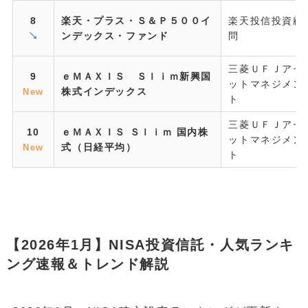
8
楽天・プラス・Ｓ＆Ｐ５００イ
楽天投信投資顧
↘
ンデックス・ファンド
問
三菱ＵＦＪアセ
9
ｅＭＡＸＩＳ Ｓｌｉｍ新興国
ットマネジメン
株式インデックス
New
ト
三菱ＵＦＪアセ
10
ｅＭＡＸＩＳ Ｓｌｉｍ 国内株
ットマネジメン
式（日経平均）
New
ト
【2026年1月】NISA投資信託・人気ランキ
ング速報＆トレンド解説