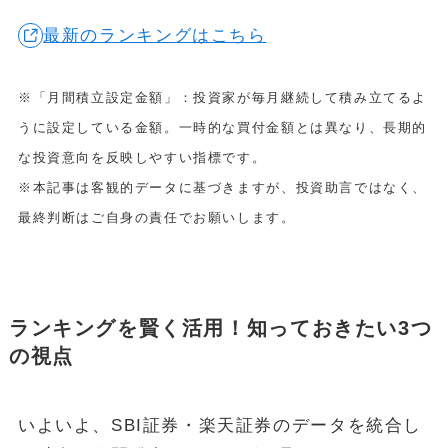
最新のランキングはこちら
POPULAR
October 1, 2024
お金
※「月間積立設定金額」：投資家が毎月継続して積み立てるよ
【失敗しない】FIRE達成に必要な金額はいくら？リアルな目標額
うに設定している金額。一時的な買付金額とは異なり、長期的
と「4%ルール」の落とし穴を解説
な投資意向を反映しやすい指標です。
May 13, 2025
投資・資産運用
※本記事は客観的データに基づきますが、投資助言ではなく、
新NISA【月10万・20万・30万積立】20年後の資産額シミュレー
最終判断はご自身の責任でお願いします。
ションと年代別・目標別運用戦略(2025年最新)
June 23, 2025
お金
【2025年最新版】「103万円の壁」は「160万円の壁」へ！どう
変わる？パート・主婦必見、税金と社会保険の賢い働き方完全ガ
イド
ランキングを賢く活用！知っておきたい3つ
の視点
ABOUT
MONEY CYCLEについて
広告掲載について
いよいよ、SBI証券・楽天証券のデータを統合し
お問い合わせ