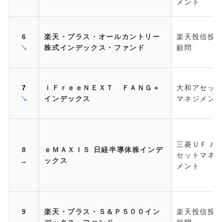
メント
6
楽天・プラス・オールカントリー
楽天投信投
↘
株式インデックス・ファンド
顧問
7
ｉＦｒｅｅＮＥＸＴ ＦＡＮＧ＋
大和アセッ
↘
インデックス
マネジメン
三菱ＵＦＪ
8
ｅＭＡＸＩＳ 日経半導体株インデ
セットマネ
ックス
→
メント
9
楽天・プラス・Ｓ＆Ｐ５００イン
楽天投信投