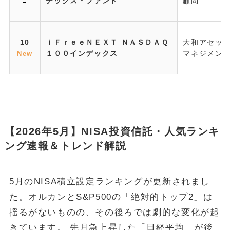
デックス・ファンド
顧問
→
10
ｉＦｒｅｅＮＥＸＴ ＮＡＳＤＡＱ
大和アセッ
１００インデックス
マネジメン
New
【2026年5月】NISA投資信託・人気ランキ
ング速報＆トレンド解説
5月のNISA積立設定ランキングが更新されまし
た。オルカンとS&P500の「絶対的トップ2」は
揺るがないものの、その後ろでは劇的な変化が起
きています。 先月急上昇した「日経平均」が後