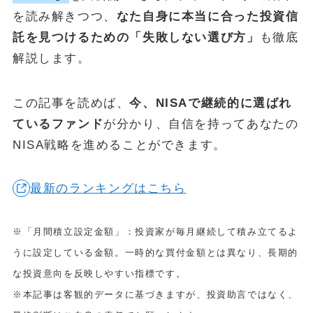
を読み解きつつ、
なた自身に本当に合った投資信
金・プラチナ買取相場
託を見つけるための「失敗しない選び方」
も徹底
Vintage Watch Market
解説します。
etc.
シニア
この記事を読めば、
今、NISAで継続的に選ばれ
コラム
ているファンド
が分かり、自信を持ってあなたの
NEW
NISA戦略を進めることができます。
April 20, 2026
シニア
50代・60代の健康投資｜株主優待で「外出のきっかけ」を作る5
最新のランキングはこちら
銘柄
April 15, 2026
投資・資産運用
※「月間積立設定金額」：投資家が毎月継続して積み立てるよ
ヴィンテージウォッチを「資産」として持つという選択
うに設定している金額。一時的な買付金額とは異なり、長期的
April 13, 2026
シニア
な投資意向を反映しやすい指標です。
50代・60代の物価高対策｜株主優待で食費と日用品を賢く浮かせ
る活用術
※本記事は客観的データに基づきますが、投資助言ではなく、