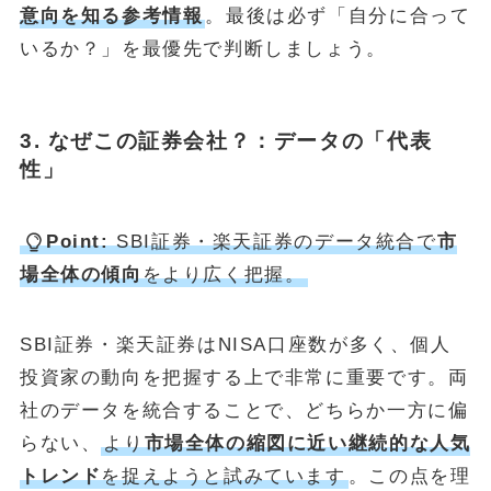
意向を知る参考情報
。最後は必ず「自分に合って
いるか？」を最優先で判断しましょう。
3. なぜこの証券会社？：データの「代表
性」
Point:
SBI証券・楽天証券のデータ統合で
市
場全体の傾向
をより広く把握。
SBI証券・楽天証券はNISA口座数が多く、個人
投資家の動向を把握する上で非常に重要です。両
社のデータを統合することで、どちらか一方に偏
らない、
より
市場全体の縮図に近い継続的な人気
トレンド
を捉えようと試みています
。この点を理