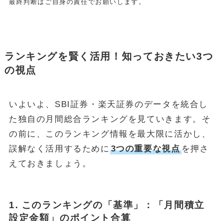
最終判断はご自身の責任でお願いします。
POPULAR
October 1, 2024
お金
ランキングを賢く活用！知っておきたい3つ
【失敗しない】FIRE達成に必要な金額はいくら？リアルな目標額
と「4%ルール」の落とし穴を解説
の視点
May 13, 2025
投資・資産運用
新NISA【月10万・20万・30万積立】20年後の資産額シミュレー
いよいよ、SBI証券・楽天証券のデータを統合し
ションと年代別・目標別運用戦略(2025年最新)
た独自の月間総合ランキングを見ていきます。そ
June 23, 2025
お金
の前に、このランキング情報を最大限に活かし、
【2025年最新版】「103万円の壁」は「160万円の壁」へ！どう
誤解なく活用するために
3つの重要な視点
を押さ
変わる？パート・主婦必見、税金と社会保険の賢い働き方完全ガ
イド
えておきましょう。
ABOUT
MONEY CYCLEについて
広告掲載について
1. このランキングの「基準」：「月間積立
お問い合わせ
設定金額」のポイント合算