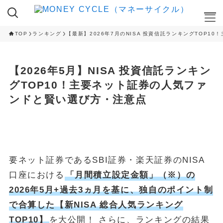
TOP
ランキング
【最新】2026年7月のNISA 投資信託ランキングTOP
ここが知りたい
【2026年5月】NISA 投資信託ランキン
NISA
グTOP10！主要ネット証券の人気ファ
iDeCo
ンドと賢い選び方・注意点
RANKING
クレカ積立ランキング
NISA 投資信託ランキング
ふるさと納税 返礼品ランキング
要ネット証券であるSBI証券・楽天証券のNISA
CAMPAIGN
口座における
「月間積立設定金額」（※）の
ハイステータスカード 入会キャンペーン
2026年5月+過去3ヵ月を基に、独自のポイント制
ネット証券 新規口座開設キャンペーン
で合算した【新NISA 総合人気ランキング
TOP10】
を大公開！ さらに、ランキングの結果
CAMPAIGN