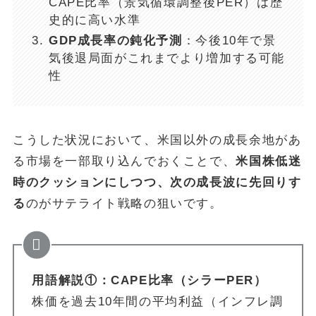
CAPE比率（景気循環調整後PER）は歴
史的に高い水準
GDP成長率の鈍化予測
：今後10年で景
気後退局面がこれまでより増加する可能
性
こうした状況において、米国以外の成長余地があ
る市場を一部取り込んでおくことで、
米国株低迷
時のクッションにしつつ、次の成長波に先回りす
る
のがサテライト戦略の狙いです。
用語解説①：CAPE比率（シラーPER）
株価を過去10年間の平均利益（インフレ調