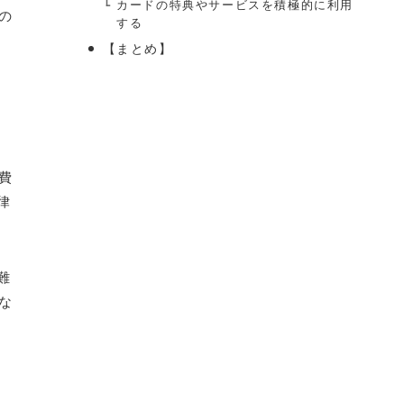
カードの特典やサービスを積極的に利用
の
する
【まとめ】
費
律
難
な