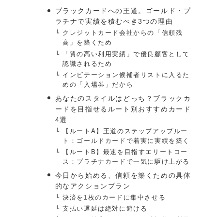
ブラックカードへの王道。ゴールド・プ
ラチナで実績を積むべき3つの理由
クレジットカード会社からの「信頼残
高」を築くため
「質の高い利用実績」で優良顧客として
認識されるため
インビテーション候補者リストに入るた
めの「入場券」だから
あなたのスタイルはどっち？ブラックカ
ードを目指せるルート別おすすめカード
4選
【ルートA】王道のステップアップルー
ト：ゴールドカードで着実に実績を築く
【ルートB】最速を目指すエリートコー
ス：プラチナカードで一気に駆け上がる
今日から始める、信頼を築くための具体
的なアクションプラン
決済を1枚のカードに集中させる
支払い遅延は絶対に避ける