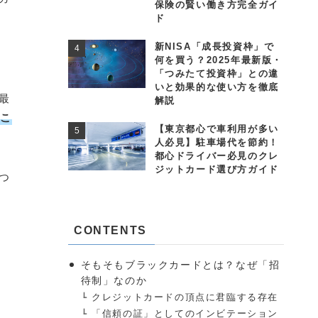
保険の賢い働き方完全ガイ
ド
新NISA「成長投資枠」で
何を買う？2025年最新版・
「つみたて投資枠」との違
いと効果的な使い方を徹底
最
解説
くこ
【東京都心で車利用が多い
人必見】駐車場代を節約！
都心ドライバー必見のクレ
ジットカード選び方ガイド
つ
CONTENTS
そもそもブラックカードとは？なぜ「招
待制」なのか
クレジットカードの頂点に君臨する存在
「信頼の証」としてのインビテーション