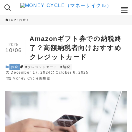
TOP
お金
ここが知りたい
Amazonギフト券での納税終
NISA
2025
了？高額納税者向けおすすめ
10/06
iDeCo
クレジットカード
RANKING
お金
#クレジットカード
#納税
December 17, 2024
October 6, 2025
クレカ積立ランキング
Money Cycle編集部
NISA 投資信託ランキング
ふるさと納税 返礼品ランキング
CAMPAIGN
ハイステータスカード 入会キャンペーン
ネット証券 新規口座開設キャンペーン
CAMPAIGN