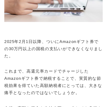
金・プラチナ買取相場
Vintage Watch Market
etc.
シニア
コラム
2025年2月1日以降、ついにAmazonギフト券で
NEW
の30万円以上の国税の支払いができなくなりまし
April 20, 2026
シニア
た。
50代・60代の健康投資｜株主優待で「外出のきっかけ」を作る5
銘柄
これまで、高還元率カードでチャージした
April 15, 2026
投資・資産運用
Amazonギフト券で納税することで、実質的な節
ヴィンテージウォッチを「資産」として持つという選択
税効果を得ていた高額納税者にとっては、大きな
April 13, 2026
シニア
痛手となったのではないでしょうか。
50代・60代の物価高対策｜株主優待で食費と日用品を賢く浮かせ
る活用術