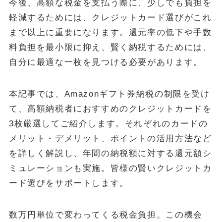
今後、高額な税金を支払う際に、少しでも負担を
軽減するためには、クレジットカード選びがこれ
POPULAR
まで以上に重要になります。還元率の低下や手数
October 1, 2024
お金
料負担を最小限に抑え、賢く納税するためには、
【失敗しない】FIRE達成に必要な金額はいくら？リアルな目標額
自分に最適な一枚を見つける必要があります。
と「4%ルール」の落とし穴を解説
May 13, 2025
投資・資産運用
本記事では、Amazonギフト券納税の制限を受け
新NISA【月10万・20万・30万積立】20年後の資産額シミュレー
て、高額納税者におすすめのクレジットカードを
ションと年代別・目標別運用戦略(2025年最新)
3枚厳選してご紹介します。それぞれのカードの
June 23, 2025
お金
メリット・デメリット、ポイントの活用方法など
【2025年最新版】「103万円の壁」は「160万円の壁」へ！どう
変わる？パート・主婦必見、税金と社会保険の賢い働き方完全ガ
を詳しく解説し、年間の納税額に対する還元額シ
イド
ミュレーションも実施。皆様の賢いクレジットカ
ABOUT
ード選びをサポートします。
MONEY CYCLEについて
広告掲載について
お問い合わせ
数万円単位で変わってくる税金負担。この機会