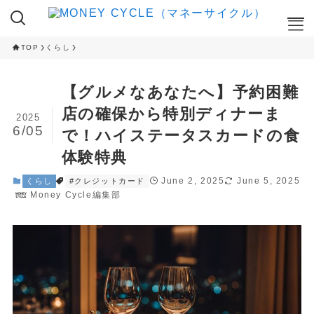
TOP
くらし
ここが知りたい
【グルメなあなたへ】予約困難
NISA
店の確保から特別ディナーま
2025
iDeCo
6/05
で！ハイステータスカードの食
RANKING
体験特典
クレカ積立ランキング
June 2, 2025
June 5, 2025
くらし
#クレジットカード
NISA 投資信託ランキング
Money Cycle編集部
ふるさと納税 返礼品ランキング
CAMPAIGN
ハイステータスカード 入会キャンペーン
ネット証券 新規口座開設キャンペーン
CAMPAIGN