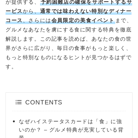
が提供する、
予約困難店の確保をサポートするサ
ービス
から、
通常では味わえない特別なディナー
POPULAR
コース
、さらには
会員限定の美食イベント
まで、
October 1, 2024
お金
グルメなあなたを虜にする食に関する特典を徹底
【失敗しない】FIRE達成に必要な金額はいくら？リアルな目標額
解説します。この記事を読めば、あなたの食の世
と「4%ルール」の落とし穴を解説
界がさらに広がり、毎日の食事がもっと楽しく、
May 13, 2025
投資・資産運用
もっと特別なものになるヒントが見つかるはずで
新NISA【月10万・20万・30万積立】20年後の資産額シミュレー
す。
ションと年代別・目標別運用戦略(2025年最新)
June 23, 2025
お金
【2025年最新版】「103万円の壁」は「160万円の壁」へ！どう
変わる？パート・主婦必見、税金と社会保険の賢い働き方完全ガ
イド
CONTENTS
ABOUT
MONEY CYCLEについて
なぜハイステータスカードは「食」に強
広告掲載について
いのか？ – グルメ特典が充実している背
お問い合わせ