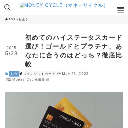
TOP
お金
ここが知りたい
初めてのハイステータスカード
NISA
選び！ゴールドとプラチナ、あ
2025
iDeCo
5/23
なたに合うのはどっち？徹底比
RANKING
較
クレカ積立ランキング
May 23, 2025
お金
#クレジットカード
NISA 投資信託ランキング
Money Cycle編集部
ふるさと納税 返礼品ランキング
CAMPAIGN
ハイステータスカード 入会キャンペーン
ネット証券 新規口座開設キャンペーン
CAMPAIGN