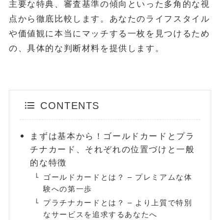
主要な特典、審査基準の傾向といった多角的な視
点から徹底比較します。あなたのライフスタイル
POPULAR
や価値観に本当にマッチする一枚を見つけるため
October 1, 2024
お金
の、具体的な判断材料を提供します。
【失敗しない】FIRE達成に必要な金額はいくら？リアルな目標額
と「4%ルール」の落とし穴を解説
May 13, 2025
投資・資産運用
新NISA【月10万・20万・30万積立】20年後の資産額シミュレー
CONTENTS
ションと年代別・目標別運用戦略(2025年最新)
June 23, 2025
お金
まずは基本から！ゴールドカードとプラ
【2025年最新版】「103万円の壁」は「160万円の壁」へ！どう
チナカード、それぞれの位置づけと一般
変わる？パート・主婦必見、税金と社会保険の賢い働き方完全ガ
イド
的な特徴
ABOUT
ゴールドカードとは？ – プレミアムな体
験への第一歩
MONEY CYCLEについて
広告掲載について
プラチナカードとは？ – より上質で特別
お問い合わせ
なサービスを追求するあなたへ