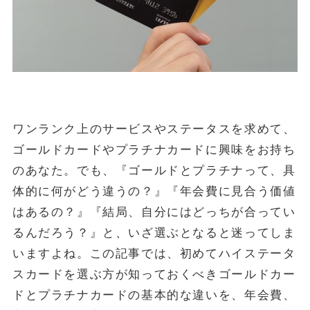
金・プラチナ買取相場
Vintage Watch Market
etc.
シニア
コラム
NEW
ワンランク上のサービスやステータスを求めて、
ゴールドカードやプラチナカードに興味をお持ち
April 20, 2026
シニア
のあなた。でも、『ゴールドとプラチナって、具
50代・60代の健康投資｜株主優待で「外出のきっかけ」を作る5
銘柄
体的に何がどう違うの？』『年会費に見合う価値
はあるの？』『結局、自分にはどっちが合ってい
April 15, 2026
投資・資産運用
るんだろう？』と、いざ選ぶとなると迷ってしま
ヴィンテージウォッチを「資産」として持つという選択
いますよね。この記事では、初めてハイステータ
April 13, 2026
シニア
スカードを選ぶ方が知っておくべきゴールドカー
50代・60代の物価高対策｜株主優待で食費と日用品を賢く浮かせ
る活用術
ドとプラチナカードの基本的な違いを、年会費、