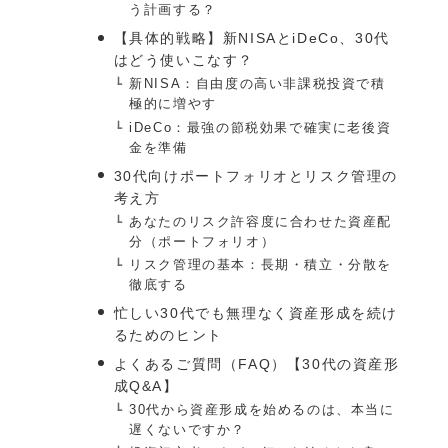
う計画する？
【具体的戦略】新NISAとiDeCo、30代
はどう使いこなす？
新NISA：自由度の高い非課税投資で積
極的に増やす
iDeCo：最強の節税効果で確実に老後資
金を準備
30代向けポートフォリオとリスク管理の
考え方
あなたのリスク許容度に合わせた資産配
分（ポートフォリオ）
リスク管理の基本：長期・積立・分散を
徹底する
忙しい30代でも無理なく資産形成を続け
るためのヒント
よくあるご質問（FAQ）【30代の資産形
成Q&A】
30代から資産形成を始めるのは、本当に
遅くないですか？