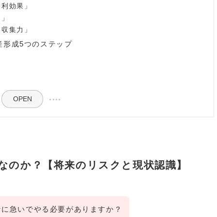
複利効果」
力」
報収集力」
産形成5つのステップ
OPEN
要なのか？【将来のリスクと現状認識】
なに急いでやる必要がありますか？