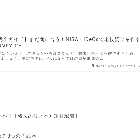
完全ガイド】まだ間に合う！NISA・iDeCoで老後資金を作
ONEY CY…
間に合います！老後資金や教育資金など、将来への不安を解消するため
ましょう。本記事では、40代ならではの資産形成の…
MONEY CYCLE（マネーサイ
のか？【将来のリスクと現状認識】
める3つの「武器」