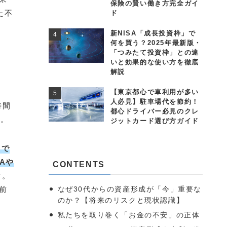
保険の賢い働き方完全ガイ
た不
ド
新NISA「成長投資枠」で
何を買う？2025年最新版・
「つみたて投資枠」との違
いと効果的な使い方を徹底
解説
【東京都心で車利用が多い
人必見】駐車場代を節約！
時間
都心ドライバー必見のクレ
す。
ジットカード選び方ガイド
くで
SAや
CONTENTS
す。
なぜ30代からの資産形成が「今」重要な
前
のか？【将来のリスクと現状認識】
私たちを取り巻く「お金の不安」の正体