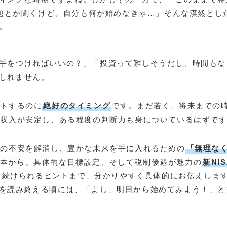
問題とか聞くけど、自分も何か始めなきゃ…」そんな漠然とし
。
手をつければいいの？」「投資って難しそうだし、時間もな
しれません。
ートするのに
絶好のタイミング
です。まだ若く、将来までの
も収入が安定し、ある程度の判断力も身についているはずで
金の不安を解消し、豊かな未来を手に入れるための
「無理な
本から、具体的な目標設定、そして税制優遇が魅力の
新NI
も続けられるヒントまで、分かりやすく具体的にお伝えしま
を読み終える頃には、「よし、明日から始めてみよう！」と