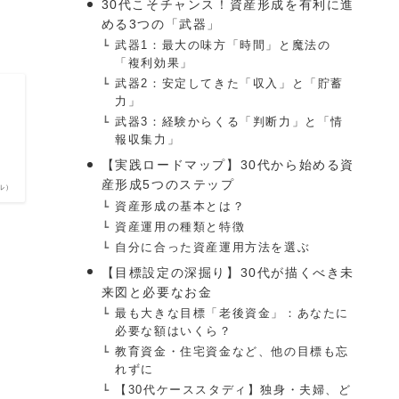
30代こそチャンス！資産形成を有利に進
める3つの「武器」
武器1：最大の味方「時間」と魔法の
「複利効果」
武器2：安定してきた「収入」と「貯蓄
力」
る
武器3：経験からくる「判断力」と「情
報収集力」
【実践ロードマップ】30代から始める資
産形成5つのステップ
クル）
資産形成の基本とは？
資産運用の種類と特徴
自分に合った資産運用方法を選ぶ
【目標設定の深掘り】30代が描くべき未
来図と必要なお金
最も大きな目標「老後資金」：あなたに
必要な額はいくら？
教育資金・住宅資金など、他の目標も忘
れずに
【30代ケーススタディ】独身・夫婦、ど