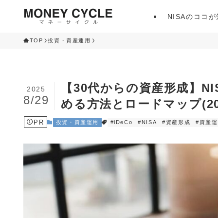
NISAのココ
TOP
投資・資産運用
【30代からの資産形成】NI
2025
8/29
める方法とロードマップ(20
PR
投資・資産運用
#iDeCo
#NISA
#資産形成
#資産