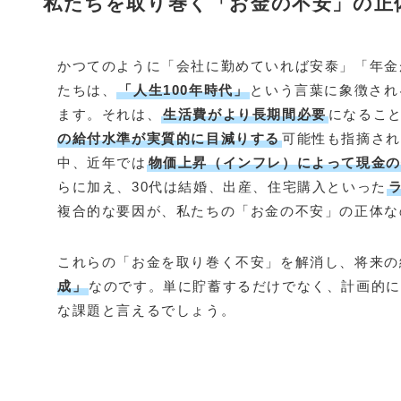
私たちを取り巻く「お金の不安」の正
かつてのように「会社に勤めていれば安泰」「年金
たちは、
「人生100年時代」
という言葉に象徴され
ます。それは、
生活費がより長期間必要
になるこ
の給付水準が実質的に目減りする
可能性も指摘され
中、近年では
物価上昇（インフレ）によって現金の
らに加え、30代は結婚、出産、住宅購入といった
複合的な要因が、私たちの「お金の不安」の正体な
これらの「お金を取り巻く不安」を解消し、将来の
成」
なのです。単に貯蓄するだけでなく、計画的に
な課題と言えるでしょう。