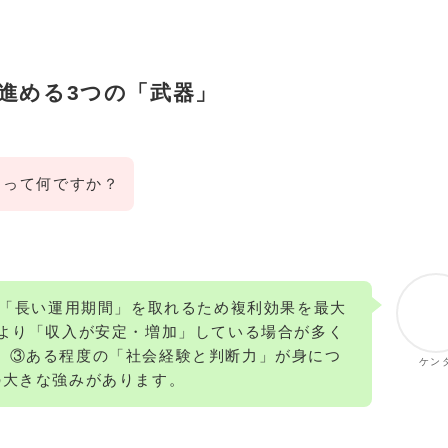
進める3つの「武器」
トって何ですか？
上の「長い運用期間」を取れるため複利効果を最大
代より「収入が安定・増加」している場合が多く
、③ある程度の「社会経験と判断力」が身につ
ケン
の大きな強みがあります。