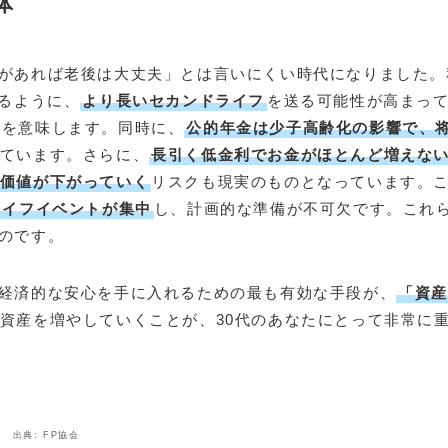
体
があれば老後は大丈夫」とは言いにくい時代になりました。
るように、
より長いセカンドライフ
を送る可能性が高まっ
とを意味します。同時に、
公的年金は少子高齢化の影響で、
ています。さらに、
長引く低金利でお金がほとんど増えな
価値が下がっていく
リスクも現実のものとなっています。
ライフイベントが集中
し、計画的な準備が不可欠です。これ
のです。
経済的な安心を手に入れるための最も有効な手段が、
「資
資産を増やしていくことが、30代のあなたにとって非常に
出典: FP協会