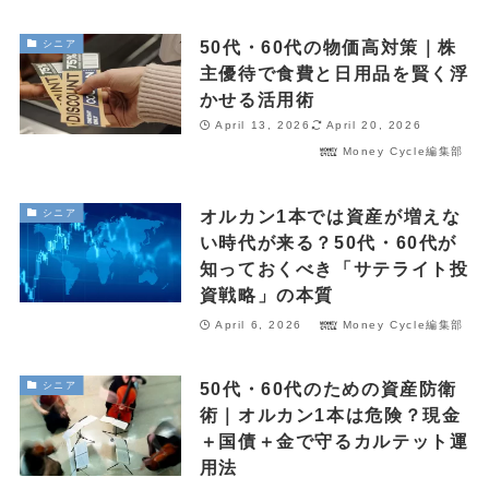
金・プラチナ買取相場
50代・60代の物価高対策｜株
シニア
Vintage Watch Market
主優待で食費と日用品を賢く浮
かせる活用術
etc.
April 13, 2026
April 20, 2026
シニア
Money Cycle編集部
コラム
NEW
オルカン1本では資産が増えな
シニア
い時代が来る？50代・60代が
April 20, 2026
シニア
知っておくべき「サテライト投
50代・60代の健康投資｜株主優待で「外出のきっかけ」を作る5
資戦略」の本質
銘柄
April 6, 2026
Money Cycle編集部
April 15, 2026
投資・資産運用
ヴィンテージウォッチを「資産」として持つという選択
50代・60代のための資産防衛
シニア
術｜オルカン1本は危険？現金
April 13, 2026
シニア
＋国債＋金で守るカルテット運
50代・60代の物価高対策｜株主優待で食費と日用品を賢く浮かせ
る活用術
用法