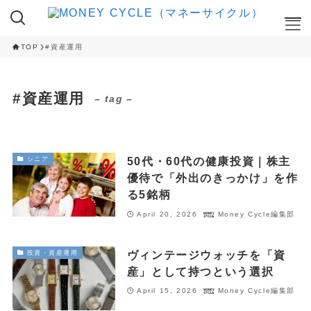
TOP
#資産運用
ここが知りたい
#資産運用
– tag –
NISA
iDeCo
RANKING
50代・60代の健康投資｜株主
シニア
クレカ積立ランキング
優待で「外出のきっかけ」を作
NISA 投資信託ランキング
る5銘柄
ふるさと納税 返礼品ランキング
April 20, 2026
Money Cycle編集部
CAMPAIGN
ヴィンテージウォッチを「資
投資・資産運用
ハイステータスカード 入会キャンペーン
産」として持つという選択
ネット証券 新規口座開設キャンペーン
April 15, 2026
Money Cycle編集部
CAMPAIGN