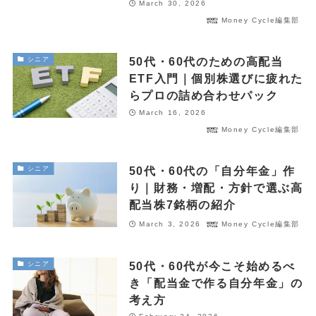
March 30, 2026
Money Cycle編集部
POPULAR
50代・60代のための高配当
シニア
October 1, 2024
お金
ETF入門｜個別株選びに疲れた
【失敗しない】FIRE達成に必要な金額はいくら？リアルな目標額
と「4%ルール」の落とし穴を解説
らプロの詰め合わせパック
March 16, 2026
May 13, 2025
投資・資産運用
Money Cycle編集部
新NISA【月10万・20万・30万積立】20年後の資産額シミュレー
ションと年代別・目標別運用戦略(2025年最新)
50代・60代の「自分年金」作
シニア
June 23, 2025
お金
り｜財務・増配・方針で選ぶ高
【2025年最新版】「103万円の壁」は「160万円の壁」へ！どう
配当株7銘柄の紹介
変わる？パート・主婦必見、税金と社会保険の賢い働き方完全ガ
March 3, 2026
Money Cycle編集部
イド
ABOUT
50代・60代が今こそ始めるべ
シニア
MONEY CYCLEについて
き「配当金で作る自分年金」の
広告掲載について
考え方
お問い合わせ