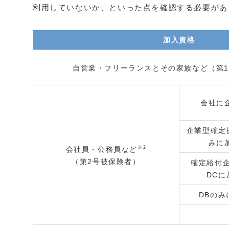
利用していないか、といった点を確認する必要があ
加入資格
自営業・フリーランスとその家族など（第
会社に
企業型確定
みに
※2
会社員・公務員など
（第2号被保険者）
確定給付
DC
DBの