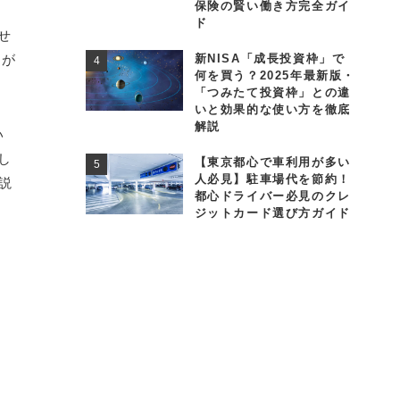
保険の賢い働き方完全ガイ
ド
せ
トが
新NISA「成長投資枠」で
何を買う？2025年最新版・
「つみたて投資枠」との違
いと効果的な使い方を徹底
解説
い
し
【東京都心で車利用が多い
人必見】駐車場代を節約！
説
都心ドライバー必見のクレ
ジットカード選び方ガイド