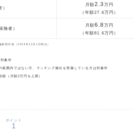
2.3
月額
万円
者）
（年額27.6万円）
6.8
月額
万円
保険者）
（年額81.6万円）
le編集部作成（2024年12月1日時点）
は対象外
額の範囲内ではない方、マッチング拠出を実施している方は対象外
相当額（月額2万円を上限）
ポイント