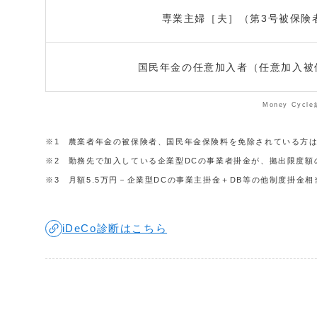
専業主婦［夫］（第3号被保険
国民年金の任意加入者（任意加入被
Money Cyc
※1 農業者年金の被保険者、国民年金保険料を免除されている方
※2 勤務先で加入している企業型DCの事業者掛金が、拠出限度
※3 月額5.5万円－企業型DCの事業主掛金＋DB等の他制度掛金
iDeCo診断はこちら