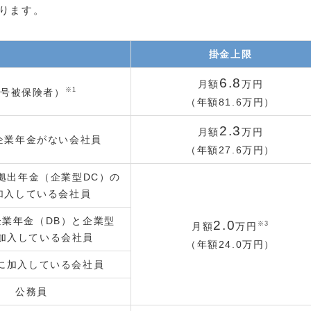
ります。
掛金上限
6.8
月額
万円
※1
1号被保険者）
（年額81.6万円）
2.3
月額
万円
企業年金がない会社員
（年額27.6万円）
拠出年金（企業型DC）の
加入している会社員
企業年金（DB）と企業型
2.0
※3
月額
万円
に加入している会社員
（年額24.0万円）
みに加入している会社員
公務員