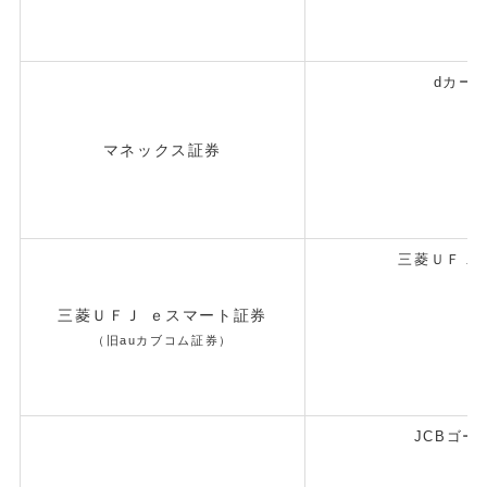
dカー
マネックス証券
三菱ＵＦＪ
三菱ＵＦＪ ｅスマート証券
（旧auカブコム証券）
JCBゴー