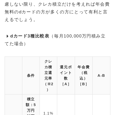
慮しない限り、クレカ積立だけを考えれば年会費
無料のdカードの方が多くの方にとって有利と言
えるでしょう。
d
カード3種比較表
（毎月100,000万円積み立
てた場合）
クレ
カ積
還元ポ
年会費
立還
イント
（税
条件
A-B
元率
数
込）
（※2
［A］
［B］
）
積立
額：5
万円
1.1%