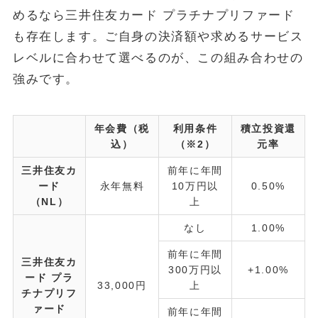
めるなら三井住友カード プラチナプリファード
も存在します。ご自身の決済額や求めるサービス
レベルに合わせて選べるのが、この組み合わせの
強みです。
年会費（税
利用条件
積立投資還
込）
（※2）
元率
三井住友カ
前年に年間
ード
永年無料
10万円以
0.50%
（NL）
上
なし
1.00%
前年に年間
三井住友カ
300万円以
+1.00%
ード プラ
33,000円
上
チナプリフ
ァード
前年に年間