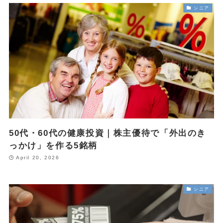
シニア
金・プラチナ買取相場
Vintage Watch Market
etc.
シニア
コラム
NEW
April 20, 2026
シニア
50代・60代の健康投資｜株主優待で「外出のきっかけ」を作る5
50代・60代の健康投資｜株主優待で「外出のき
銘柄
っかけ」を作る5銘柄
April 15, 2026
投資・資産運用
April 20, 2026
ヴィンテージウォッチを「資産」として持つという選択
April 13, 2026
シニア
シニア
50代・60代の物価高対策｜株主優待で食費と日用品を賢く浮かせ
る活用術