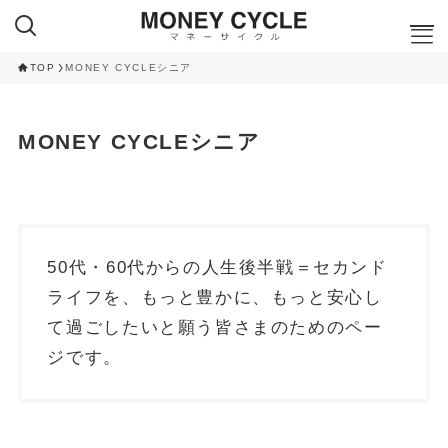
TOP
MONEY CYCLEシニア
ここが知りたい
MONEY CYCLEシニア
NISA
iDeCo
RANKING
クレカ積立ランキング
50代・60代からの人生後半戦＝セカンド
NISA 投資信託ランキング
ふるさと納税 返礼品ランキング
ライフを、もっと豊かに、もっと安心し
て過ごしたいと願う皆さまのためのペー
CAMPAIGN
ジです。
ハイステータスカード 入会キャンペーン
ネット証券 新規口座開設キャンペーン
CAMPAIGN