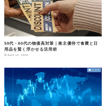
POPULAR
October 1, 2024
お金
【失敗しない】FIRE達成に必要な金額はいくら？リアルな目標額
と「4%ルール」の落とし穴を解説
May 13, 2025
投資・資産運用
50代・60代の物価高対策｜株主優待で食費と日
新NISA【月10万・20万・30万積立】20年後の資産額シミュレー
用品を賢く浮かせる活用術
ションと年代別・目標別運用戦略(2025年最新)
April 13, 2026
June 23, 2025
お金
【2025年最新版】「103万円の壁」は「160万円の壁」へ！どう
シニア
変わる？パート・主婦必見、税金と社会保険の賢い働き方完全ガ
イド
ABOUT
MONEY CYCLEについて
広告掲載について
お問い合わせ