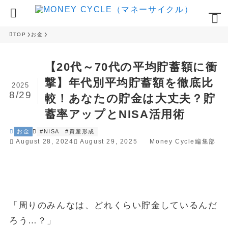
TOP
お金
【20代～70代の平均貯蓄額に衝
撃】年代別平均貯蓄額を徹底比
2025
8/29
較！あなたの貯金は大丈夫？貯
蓄率アップとNISA活用術
お金
#NISA
#資産形成
August 28, 2024
August 29, 2025
Money Cycle編集部
「周りのみんなは、どれくらい貯金しているんだ
ろう…？」