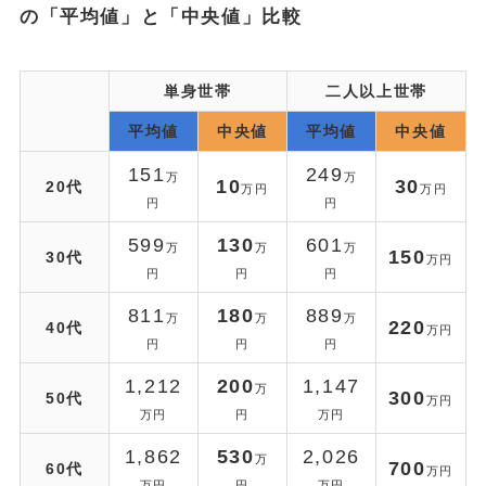
の「平均値」と「中央値」比較
単身世帯
二人以上世帯
平均値
中央値
平均値
中央値
151
249
万
万
10
30
20代
万円
万円
円
円
599
130
601
万
万
万
150
30代
万円
円
円
円
811
180
889
万
万
万
220
40代
万円
円
円
円
1,212
200
1,147
万
300
50代
万円
万円
円
万円
1,862
530
2,026
万
700
60代
万円
万円
円
万円