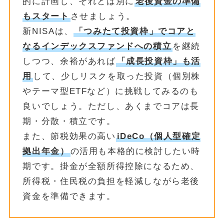
的に計画し、それとは別に
老後資金の準備
もスタート
させましょう。
新NISAは、
「つみたて投資枠」でコアと
なるインデックスファンドへの積立
を継続
しつつ、余裕があれば
「成長投資枠」も活
用
して、少しリスクを取った投資（個別株
やテーマ型ETFなど）に挑戦してみるのも
良いでしょう。ただし、あくまでコアは長
期・分散・積立です。
また、節税効果の高い
iDeCo（個人型確定
拠出年金）
の活用も本格的に検討したい時
期です。掛金が全額所得控除になるため、
所得税・住民税の負担を軽減しながら老後
資金を準備できます。