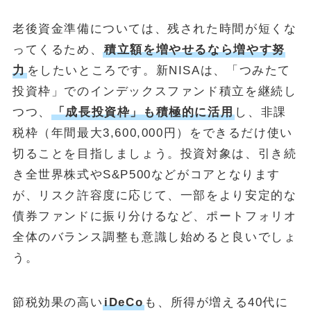
老後資金準備については、残された時間が短くな
ってくるため、
積立額を増やせるなら増やす努
力
をしたいところです。新NISAは、「つみたて
投資枠」でのインデックスファンド積立を継続し
つつ、
「成長投資枠」も積極的に活用
し、非課
税枠（年間最大3,600,000円）をできるだけ使い
切ることを目指しましょう。投資対象は、引き続
き全世界株式やS&P500などがコアとなります
が、リスク許容度に応じて、一部をより安定的な
債券ファンドに振り分けるなど、ポートフォリオ
全体のバランス調整も意識し始めると良いでしょ
う。
節税効果の高い
iDeCo
も、所得が増える40代に