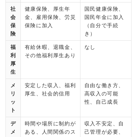
社
健康保険、厚生年
国民健康保険、
会
金、雇用保険、労災
国民年金に加入
保
保険に加入
（自分で手続
険
き）
福
有給休暇、退職金、
なし
利
その他福利厚生あり
厚
生
メ
安定した収入、福利
自由な働き方、
リ
厚生、社会的信用
高収入の可能
ッ
性、自己成長
ト
デ
時間や場所に制約が
収入不安定、自
メ
ある、人間関係のス
己管理が必要、