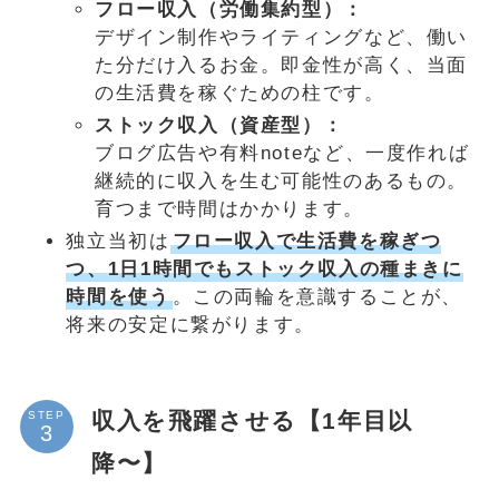
フロー収入（労働集約型）：
デザイン制作やライティングなど、働い
た分だけ入るお金。即金性が高く、当面
の生活費を稼ぐための柱です。
ストック収入（資産型）：
ブログ広告や有料noteなど、一度作れば
継続的に収入を生む可能性のあるもの。
育つまで時間はかかります。
独立当初は
フロー収入で生活費を稼ぎつ
つ、1日1時間でもストック収入の種まきに
時間を使う
。この両輪を意識することが、
将来の安定に繋がります。
収入を飛躍させる【1年目以
STEP
降〜】